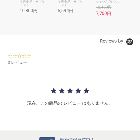
美容食品・サプリ
美容食品・サプリ
シャツ/ブラウス
ス
メント
メント
12,100円
10
10,800円
5,594円
7,700円
Reviews by
0.
0
0 レビュー
s
t
a
r
r
a
t
現在、この商品の レビュー はありません。
i
n
g
最新情報発信中！