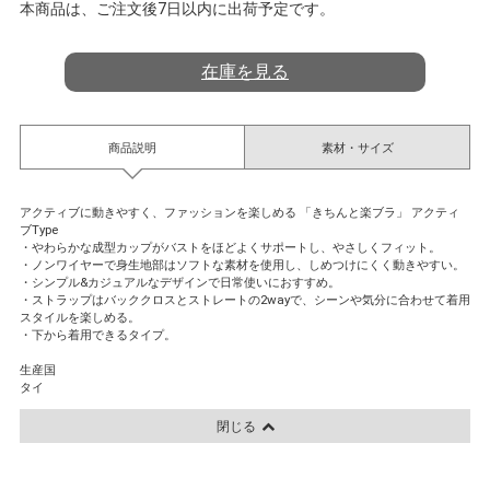
a
本商品は、ご注文後7日以内に出荷予定です。
t
i
n
在庫を見る
g
商品説明
素材・サイズ
アクティブに動きやすく、ファッションを楽しめる 「きちんと楽ブラ」 アクティ
ブType
・やわらかな成型カップがバストをほどよくサポートし、やさしくフィット。
・ノンワイヤーで身生地部はソフトな素材を使用し、しめつけにくく動きやすい。
・シンプル&カジュアルなデザインで日常使いにおすすめ。
・ストラップはバッククロスとストレートの2wayで、シーンや気分に合わせて着用
スタイルを楽しめる。
・下から着用できるタイプ。
生産国
タイ
閉じる