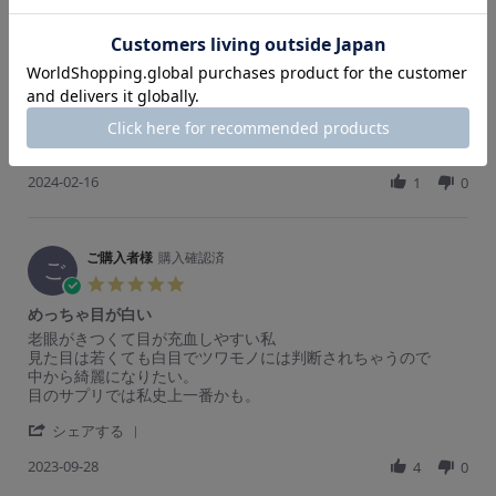
ご購入者様
購入確認済
ご
5.
0
白目が綺麗になりました
s
R
r
白目が綺麗になりました
t
e
e
a
'
v
v
シェアする
r
S
i
i
r
2024-02-16
h
1
0
e
e
a
a
w
w
t
r
b
s
i
e
y
t
n
R
ご購入者様
購入確認済
ご
a
g
ご
e
購
t
5.
v
入
i
0
めっちゃ目が白い
i
者
n
s
e
様
g
R
r
老眼がきつくて目が充血しやすい私
t
w
o
白
e
e
見た目は若くても白目でツワモノには判断されちゃうので
a
b
n
目
v
v
中から綺麗になりたい。
r
y
1
が
i
i
目のサプリでは私史上一番かも。
r
ご
6
綺
e
e
a
購
F
麗
'
w
w
シェアする
t
入
e
に
S
b
s
i
者
b
な
2023-09-28
h
4
0
y
t
n
様
2
り
a
ご
a
g