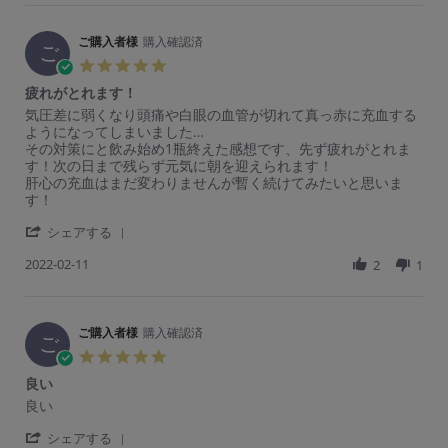
o
0
ま
r
購
t
n
2
し
e
入
i
1
4
た
R
ご購入者様
購入確認済
者
n
ご
6
e
様
g
5.
F
v
o
め
0
e
疲れがとれます！
i
n
っ
s
b
e
2
ち
R
r
気圧差に弱くなり頭痛や白眼の血管が切れて真っ赤に充血する
t
2
w
8
ゃ
e
e
ようになってしまいました…
a
0
b
S
目
v
v
その対策にと飲み始め1瓶終えた感想です、先ず疲れがとれま
r
2
y
e
が
i
i
す！次の日まで残らず元気に朝を迎えられます！
r
4
ご
p
白
e
e
肝心の充血はまだ変わりませんが暫く続けてみたいと思いま
a
購
2
い
w
w
す！
t
入
0
b
s
i
者
2
'
y
t
シェアする
n
様
3
S
ご
a
g
o
2022-02-11
h
2
1
購
t
n
a
入
i
2
r
者
n
8
e
様
g
S
R
ご購入者様
購入確認済
o
疲
ご
e
e
n
れ
5.
p
v
1
が
0
2
良い
i
1
と
s
0
e
F
れ
R
r
良い
t
2
w
e
ま
e
e
a
3
b
b
す！
'
v
v
シェアする
r