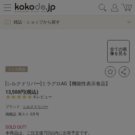
雑誌・ショップから探す
全ての画
像を見る
コラボ商品
[シルクドリバー]ミラグロAG【機能性表示食品】
13,500円(税込)
4.
8 レビュー
9
s
ブランド:
シルクドリバー
t
掲載誌: 美スト 3月号
a
r
r
SOLD OUT!
a
本商品は、ご注文後7日以内に出荷予定です。