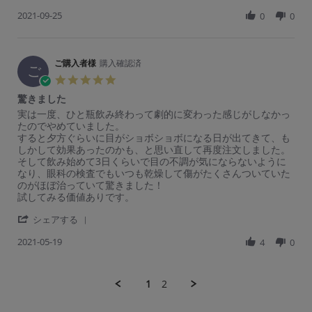
y
2
S
i
i
r
ご
0
2021-09-25
h
0
0
e
e
a
購
2
a
w
w
t
入
2
r
b
s
i
者
e
y
t
n
様
R
ご購入者様
購入確認済
ご
a
g
ご
o
e
購
t
5.
n
v
入
i
0
1
驚きました
i
者
n
s
1
e
様
g
R
r
実は一度、ひと瓶飲み終わって劇的に変わった感じがしなかっ
t
F
w
o
良
e
e
たのでやめていました。
a
e
b
n
い
v
v
すると夕方ぐらいに目がショボショボになる日が出てきて、も
r
b
y
2
i
i
しかして効果あったのかも、と思い直して再度注文しました。
r
2
ご
5
e
e
そして飲み始めて3日くらいで目の不調が気にならないように
a
0
購
S
w
w
なり、眼科の検査でもいつも乾燥して傷がたくさんついていた
t
2
入
e
b
s
のがほぼ治っていて驚きました！
i
2
者
p
y
t
試してみる価値ありです。
n
様
2
ご
a
g
o
0
'
購
t
シェアする
n
2
S
入
i
2
1
2021-05-19
h
4
0
者
n
5
a
様
g
S
r
o
驚
e
e
n
き
1
2
p
R
1
ま
2
e
9
し
0