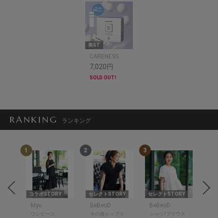
美ST
CARENESS
7,020円
SOLD OUT!
RANKING
ランキング
1
2
3
4
RY
コラボSTORY
セレクトSTORY
セレクトSTORY
セレ
Myu
BeBeoD
BeBeoD
Be
ワンピース
その他トップス
シャツ/ブラウス
デ