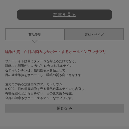
t
i
n
在庫を見る
g
商品説明
素材・サイズ
睡眠の質、白目の悩みもサポートするオールインワンサプリ
ブルーライトは目にダメージを与えるだけでなく、
睡眠にも影響が!このサプリに含まれるルテイン、
ゼアキサンチンは、機能性表示食品として、
目の健康維持をサポートし、睡眠の質も向上させます。
還元力のある魚油由来のアルガトリウム、
α-GPC、目の網膜細胞を守る天然色素ルテインも含有し、
有害光線などから目を守り、目の疲労感を軽減。
全身の健康もサポートするマルチなサプリです。
閉じる