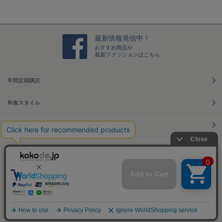
v
M
た
2
i
a
1
e
y
w
2
b
0
最新情報発信中！
y
2
おすすめ商品や
ご
1
最新ファッションはこちら
購
入
者
年間定期購読
様
o
n
和食スタイル
1
9
光文社70周年アニバーサリー
M
a
y
本屋さんへ行こう！キャンペーン
2
0
2
Information
1
Official Site
PCサイトへ