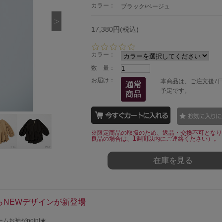
カラー：
ブラック/ベージュ
17,380円(税込)
0.
0
カラー：
s
数 量：
t
a
お届け：
本商品は、ご注文後7
r
予定です。
r
a
t
i
n
※限定商品の取扱のため、返品・交換不可となり
g
良品の場合は、1週間以内にご連絡ください）。
在庫を見る
らNEWデザインが新登場
お袖がpoint★