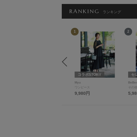
RANKING
ランキング
12
1
2
セレクトSTORY
コラボSTORY
セ
moka
Myu
BeBe
ジャケット
ワンピース
その
9,900円
9,980円
5,9