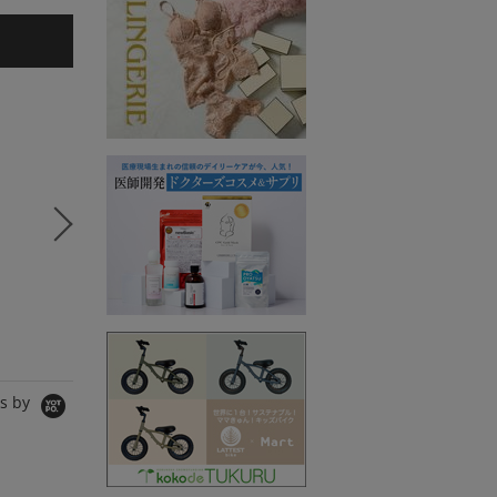
5
6
7
コラボSTORY
コラボSTORY
コラボS
SPANNE
MERI
SPANNE
シャツ/ブラウス
ワンピース
Tシャツ/
10,890円
8,990円
11,000
s by