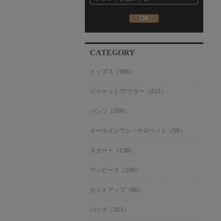
CATEGORY
トップス（990）
ジャケット/アウター（212）
パンツ（208）
オールインワン・サロペット（56）
スカート（138）
ワンピース（205）
セットアップ（80）
バッグ（311）