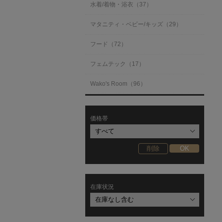
水着/着物・浴衣（37）
マタニティ・ベビー/キッズ（29）
フード（72）
フェムテック（17）
Wako's Room（96）
価格帯
在庫状況