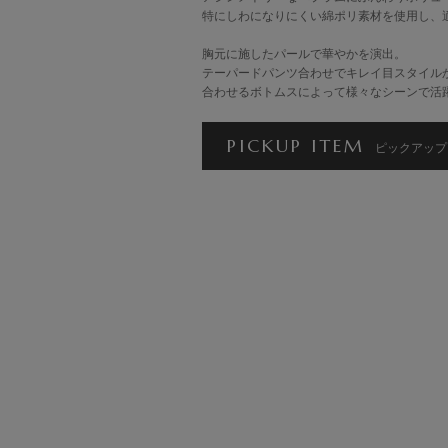
特にしわになりにくい綿ポリ素材を使用し、
胸元に施したパールで華やかを演出。
テーパードパンツ合わせでキレイ目スタイル
合わせるボトムスによって様々なシーンで活
PICKUP ITEM
ピックアップ