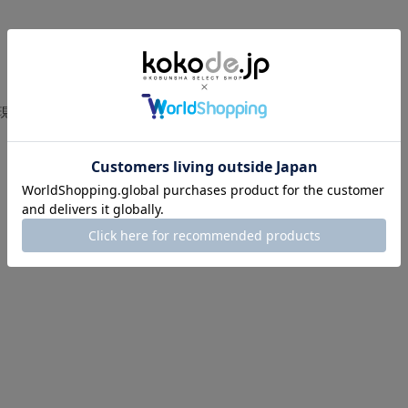
t
a
r
r
a
t
i
現在、この商品の レビュー はありません。
n
g