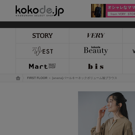
kokode.jp
トップページ
FIRST FLOOR
＞ [anana]パールキーネックボリューム袖ブラウス