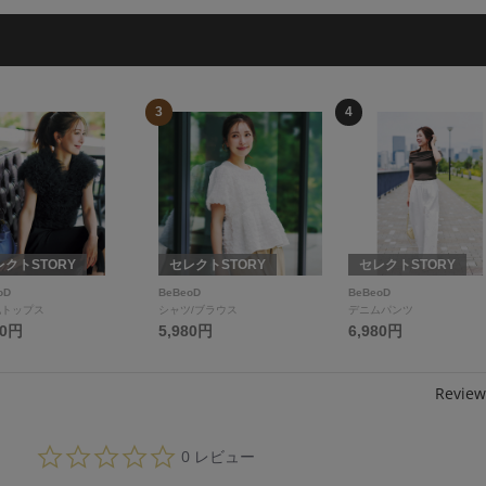
3
4
レクトSTORY
セレクトSTORY
セレクトSTORY
oD
BeBeoD
BeBeoD
他トップス
シャツ/ブラウス
デニムパンツ
80円
5,980円
6,980円
Review
0.
0 レビュー
0
s