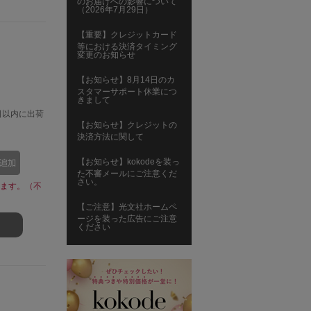
のお届けへの影響について
（2026年7月29日）
【重要】クレジットカード
等における決済タイミング
変更のお知らせ
【お知らせ】8月14日のカ
スタマーサポート休業につ
きまして
日以内に出荷
【お知らせ】クレジットの
決済方法に関して
【お知らせ】kokodeを装っ
た不審メールにご注意くだ
さい。
ます。（不
【ご注意】光文社ホームペ
ージを装った広告にご注意
ください