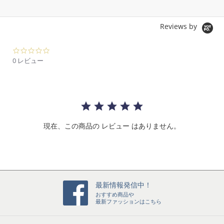
Reviews by
0.
0
0 レビュー
s
t
a
r
r
a
t
現在、この商品の レビュー はありません。
i
n
g
最新情報発信中！
おすすめ商品や
最新ファッションはこちら