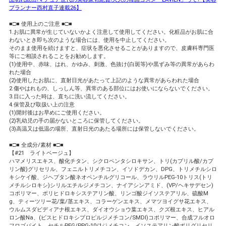
プランナー西村直子連載26】
■□■ 使用上のご注意 ■□■
1.お肌に異常が生じていないかよく注意して使用してください。化粧品がお肌に合
わないとき即ち次のような場合には、使用を中止してください。
そのまま使用を続けますと、症状を悪化させることがありますので、皮膚科専門医
等にご相談されることをお勧めします。
(1)使用中、赤味、はれ、かゆみ、刺激、色抜け(白斑等)や黒ずみ等の異常があらわ
れた場合
(2)使用したお肌に、直射日光があたって上記のような異常があらわれた場合
2.傷やはれもの、しっしん等、異常のある部位にはお使いにならないでください。
3.目に入った時は、直ちに洗い流してください。
4.保管及び取扱い上の注意
(1)開封後はお早めにご使用ください。
(2)乳幼児の手の届かないところに保管してください。
(3)高温又は低温の場所、直射日光のあたる場所には保管しないでください。
■□■ 全成分/素材 ■□■
【#21 ライトベージュ】
ハマメリスエキス、酸化チタン、シクロペンタシロキサン、トリ(カプリル酸/カプ
リン酸)グリセリル、フェニルトリメチコン、イソドデカン、DPG、トリメチルシロ
キシケイ酸、ジヘプタン酸ネオペンチルグリコール、ラウリルPEG-10トリス(トリ
メチルシロキシ)シリルエチルジメチコン、ナイアシンアミド、(VP/ヘキサデセン)
コポリマー、ポリヒドロキシステアリン酸、リンゴ酸ジイソステアリル、硫酸M
g、ティーツリー花/葉/茎エキス、コラーゲンエキス、メマツヨイグサ花エキス、
ウルムスダビディアナ根エキス、ダイオウショウ葉エキス、クズ根エキス、ヒアル
ロン酸Na、(ビスヒドロキシプロピルジメチコン/SMDI)コポリマー、合成フルオロ
フロゴパイト、セチルPEG/PPG-10/1ジメチコン、イソステアリン酸ポリグリセリ