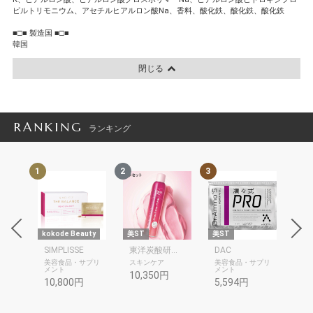
ピルトリモニウム、アセチルヒアルロン酸Na、香料、酸化鉄、酸化鉄、酸化鉄
■□■ 製造国 ■□■
韓国
閉じる
RANKING
ランキング
1
2
3
4
re
kokode Beauty
美ST
美ST
kok
AFFECTIVE BODY PLUMPER
SIMPLISSE
東洋炭酸研究所
DAC
Kam
美容食品・サプリ
スキンケア
美容食品・サプリ
1,
メント
メント
10,350円
10,800円
5,594円