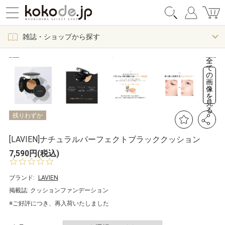
雑誌・ショップから探す
全
て
の
画
像
を
見
る
残りわずか
[LAVIEN]ナチュラルパーフェクトブラッククッション
7,590円(税込)
0.
0
s
ブランド:
LAVIEN
t
掲載誌: クッションファンデーション
a
r
※ご好評につき、再入荷いたしました
r
a