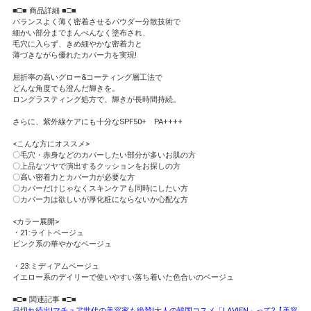
■□■ 商品詳細 ■□■
バランスよく薄く密着させるパウダー分散技術で
細かい部分までまんべんなく塗布され、
毛穴に入らず、きめ細やかな密着力と
薄づきながら優れたカバー力を実現!
屈折率の高いグロー&コーティング層工法で
どんな角度でも澄んだ輝きを。
ロングラスティング処方で、輝きが長時間持続。
さらに、紫外線ケアにも十分なSPF50+ PA++++
<こんな方にオススメ>
〇毛穴・赤身などのカバーしたい部分が多いお肌の方
〇上品なツヤで演出するクッションをお探しの方
〇高い密着力とカバー力が必要な方
〇カバーだけじゃなくスキンケアも同時にしたい方
〇カバー力は欲しいが厚化粧にならないか心配な方
<カラー展開>
・21:ライトベージュ
ピンク系の華やかなベージュ
・23:ミディアムベージュ
イエロー系のデイリーで使いやすい落ち着いた色合いのベージュ
■□■ 関連記事 ■□■
品切れ続出!マチュア世代の美容家も絶賛!大人の韓国コスメ「LAVIEN」って?【美容