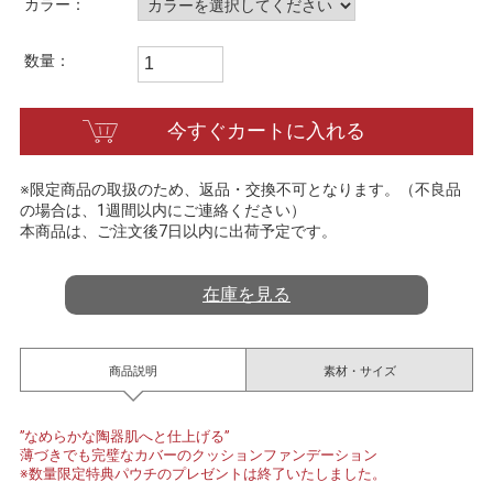
カラー：
t
i
n
数量：
g
今すぐカートに入れる
※限定商品の取扱のため、返品・交換不可となります。（不良品
の場合は、1週間以内にご連絡ください）
本商品は、ご注文後7日以内に出荷予定です。
在庫を見る
商品説明
素材・サイズ
”なめらかな陶器肌へと仕上げる”
薄づきでも完璧なカバーのクッションファンデーション
※数量限定特典パウチのプレゼントは終了いたしました。