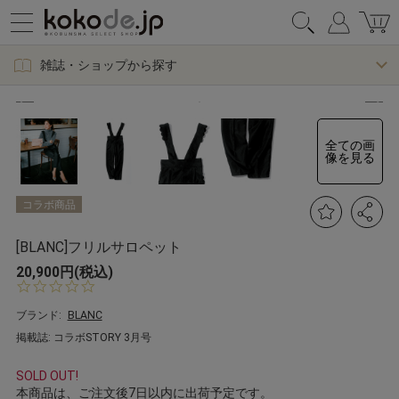
雑誌・ショップから探す
全ての画
像を見る
コラボ商品
[BLANC]フリルサロペット
20,900円(税込)
0.
0
s
ブランド:
BLANC
t
掲載誌: コラボSTORY 3月号
a
r
r
SOLD OUT!
a
本商品は、ご注文後7日以内に出荷予定です。