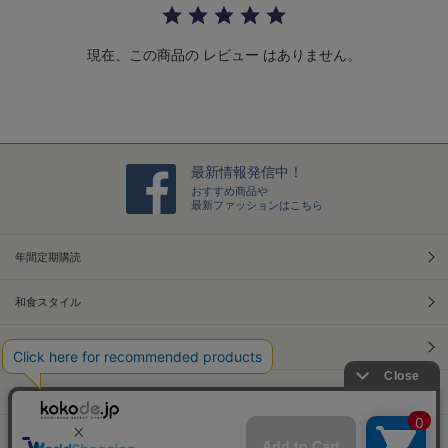
r
a
t
現在、この商品の レビュー はありません。
i
n
g
最新情報発信中！
おすすめ商品や
最新ファッションはこちら
年間定期購読
和食スタイル
光文社70周年アニバーサリー
本屋さんへ行こう！キャンペーン
Information