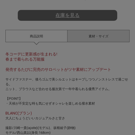
t
i
n
在庫を見る
g
商品説明
素材・サイズ
冬コーデに更新感が生まれる!
春まで着られる万能服
発売するたびに完売のサロペットがツヤ素材にアップデート
サイドファスナー、後ろゴムで美シルエットはキープしつつノンストレスで過ごせ
る。
ニット、ブラウスなど合わせる服次第で一年中着られる優秀アイテム。
【POINT】
・天候が不安定な時も気にせずオシャレを楽しめる撥水素材
BLANC(ブラン)
大人にちょうどいいカジュアルさと甘さ
撮影/川崎一貴(ajoite)(モデル)、坂根綾子(静物)
モデル/西山真以(身長:168cm)