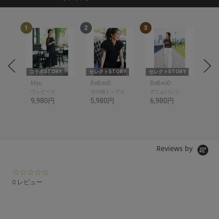
1
2
3
4
om
コラボSTORY
セレクトSTORY
セレクトSTORY
コラ
om
Myu
BeBeoD
BeBeoD
SP
ワンピース
その他トップス
デニムパンツ
シャ
9,980円
5,980円
6,980円
10
Reviews by
0.
0
0 レビュー
s
t
a
r