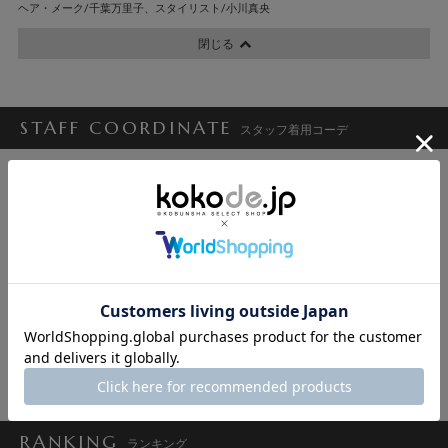
ヘア・メーク/千葉万里子、スタイリスト/小川真央
閉じる
STAFF COORDINATE
スタッフ着用コーデ
ゆき
石垣 央子
吉川恭子
原田あゆみ
RANKING
ランキング