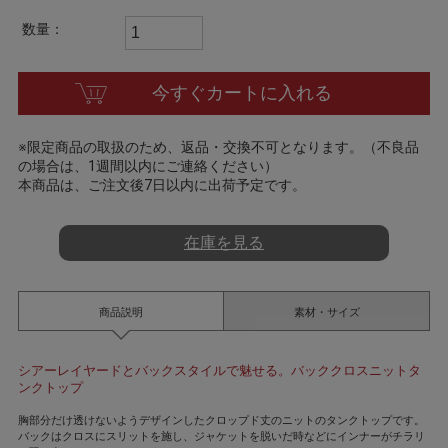
t
i
数量：
n
g
今すぐカートに入れる
※限定商品の取扱のため、返品・交換不可となります。（不良品
の場合は、1週間以内にご連絡ください）
本商品は、ご注文後7日以内に出荷予定です。
在庫を見る
商品説明
素材・サイズ
シアーレイヤードとバックスタイルで魅せる。バッククロスニットタ
ンクトップ
胸部分だけ透けないようデザインしたクロップド丈のニットのタンクトップです。
バックはクロスにスリットを施し、ジャケットを脱いだ時などにインナーがチラリ