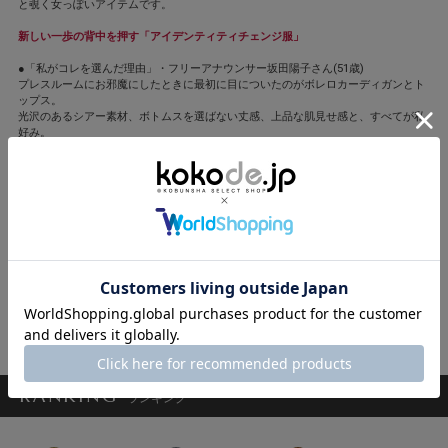
と覗く女っぽいアイテムです。
新しい一歩の背中を押す「アイデンティティチェンジ服」
●「私がコレを選んだ理由」・フリーアナウンサー坂田陽子さん(51歳)
プレスルームにお邪魔にしたときに最初に目についたのがボレロカーディガンとト
ップス。
光沢のあるシアー素材、ボトムスを選ばない丈感、上品な肌見せ感と、すべてが私
好み。
シワになりにくいので、ボレロは、冷房対策にバッグにしのばせてもOK。
セットで選んだボレロシルエットのカーディガンといい、背中スリットのインナー
トップスといい、デザインが新鮮。
手持ち服と合わせるだけで、ほんのりモード感がプラスできそうで楽しみです。
●「私がおススメする注目ポイント」 このインナートップスは背中にスリットがあ
り、合わせるインナーで表情が変化。
適度な肌見せがいつもの着こなしを新鮮に見せてくれます。
スカートにもパンツにも好相性のベストレングス。
閉じる
RANKING
ランキング