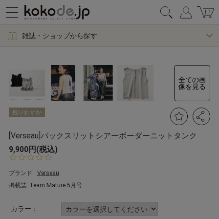
雑誌・ショップから探す
全ての画
像を見る
残りわずか
[Verseau]バックスリットシアーボーダーニットタンク
9,900円(税込)
0.
0
s
ブランド:
Verseau
t
掲載誌: Team Mature 5月号
a
r
r
カラー：
a