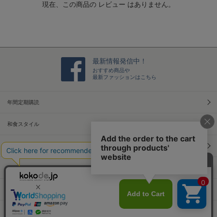
現在、この商品の レビュー はありません。
i
n
g
最新情報発信中！
おすすめ商品や
最新ファッションはこちら
年間定期購読
和食スタイル
光文社70周年アニバーサリー
本屋さんへ行こう！キャンペーン
Information
Official Site