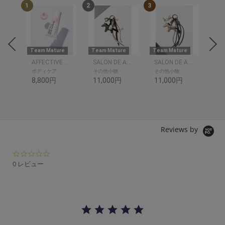
1
2
3
4
re
Team Mature
Team Mature
Team Mature
Tea
rme.
AFFECTIVE BODY PLUMPER
SALON DE ALFURD
SALON DE ALFURD
ボディケア
その他小物
その他小物
そ
8,800円
11,000円
11,000円
11
Reviews by
0.
0
0 レビュー
s
t
a
r
r
a
t