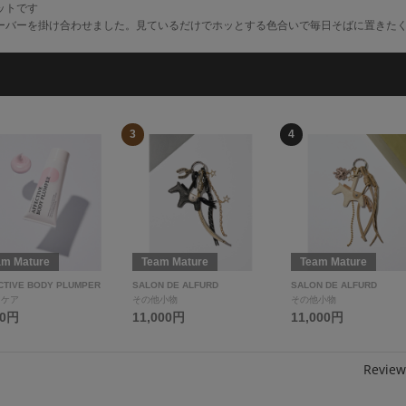
ットです
ーバーを掛け合わせました。見ているだけでホッとする色合いで毎日そばに置きた
3
4
am Mature
Team Mature
Team Mature
CTIVE BODY PLUMPER
SALON DE ALFURD
SALON DE ALFURD
ィケア
その他小物
その他小物
00円
11,000円
11,000円
Review