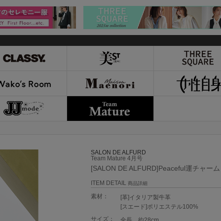
SALON DE ALFURD
Team Mature 4月号
[SALON DE ALFURD]Peaceful運チャーム
ITEM DETAIL
商品詳細
素材：
[革]イタリア製牛革
[スエード]ポリエステル100%
サイズ：
全長 約28cm