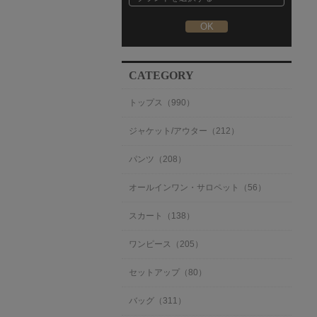
CATEGORY
トップス（990）
ジャケット/アウター（212）
パンツ（208）
オールインワン・サロペット（56）
スカート（138）
ワンピース（205）
セットアップ（80）
バッグ（311）