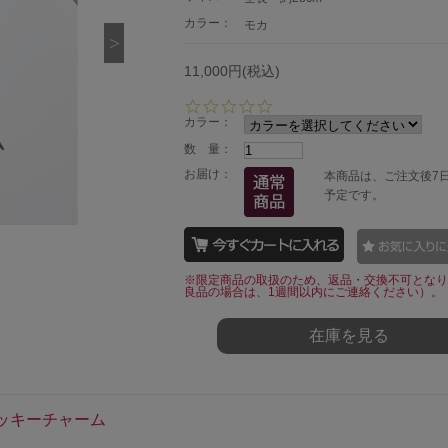
カラー：
モカ
11,000円(税込)
0.
0
カラー：
s
数 量：
t
a
お届け：
本商品は、ご注文後7
r
予定です。
r
a
t
i
n
※限定商品の取扱のため、返品・交換不可となり
g
良品の場合は、1週間以内にご連絡ください）。
在庫を見る
ッキーチャーム