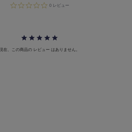
0.
0 レビュー
0
s
t
a
r
r
a
t
i
現在、この商品の レビュー はありません。
n
g