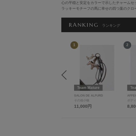
心の平穏と安定をカラーで示したチャームセ
ラッキーモチーフの馬に幸せの四つ葉のクロ
RANKING
ランキング
12
1
2
Team Mature
Team Mature
Te
natural forme.
SALON DE ALFURD
AFFE
スキンケア
その他小物
ボデ
3,190円
11,000円
8,8