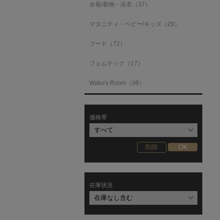
水着/着物・浴衣（37）
マタニティ・ベビー/キッズ（29）
フード（72）
フェムテック（17）
Wako's Room（96）
価格帯
在庫状況