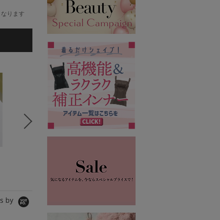
くなります
5
6
7
Team Mature
Team Mature
Team 
SALON DE ALFURD
SALON DE ALFURD
SALON D
モバイルケース/カバー
モバイルケース/カバー
モバイルケ
19,800円
19,800円
19,800
s by