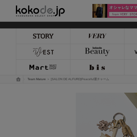
kokode.jp
トップページ
Team Mature
＞ [SALON DE ALFURD]Peaceful運チャーム