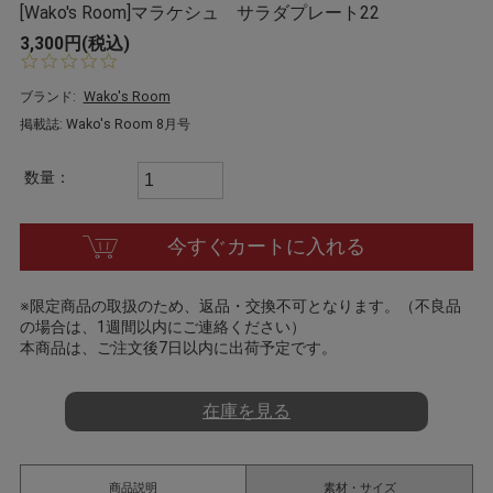
[Wako's Room]マラケシュ サラダプレート22
3,300円(税込)
0.
0
s
ブランド:
Wako's Room
t
掲載誌: Wako's Room 8月号
a
r
r
数量：
a
t
i
今すぐカートに入れる
n
g
※限定商品の取扱のため、返品・交換不可となります。（不良品
の場合は、1週間以内にご連絡ください）
本商品は、ご注文後7日以内に出荷予定です。
在庫を見る
商品説明
素材・サイズ