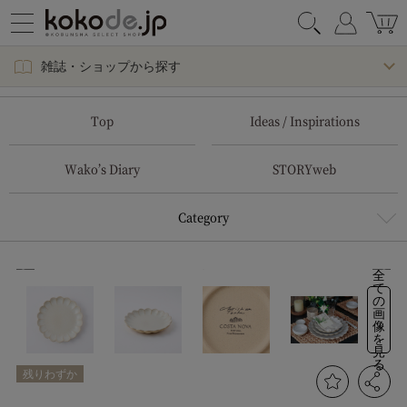
雑誌・ショップから探す
Top
Ideas / Inspirations
Wako’s Diary
STORYweb
Category
全
て
の
画
像
を
見
る
残りわずか