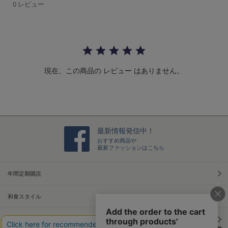
0
0 レビュー
s
t
a
r
r
a
t
現在、この商品の レビュー はありません。
i
n
g
最新情報発信中！
おすすめ商品や
最新ファッションはこちら
年間定期購読
和食スタイル
光文社70周年アニバーサリー