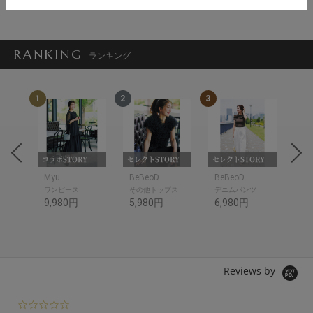
RANKING
ランキング
1
2
3
4
RY
コラボSTORY
セレクトSTORY
セレクトSTORY
コラ
Myu
BeBeoD
BeBeoD
ME
ワンピース
その他トップス
デニムパンツ
ワ
9,980円
5,980円
6,980円
8,
Reviews by
0.