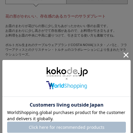
花の形がかわいい、存在感のあるカラーのサラダプレート
お皿のまわりが花びらの形に少し立ちあがったかわいい形のお皿です。
お皿のまわりに少し高さがでて存在感があるので、お料理が引き立ちます。
お料理をお皿の中央に中高に盛りつけて、引き立てる使い方も素敵ですね。
ポルトガル生まれのテーブルウェアブランドCOSTA NOVA(コスタ・ノバ)と、フラ
ワーアティスとのクリスチャン・トルチュのコラボレーションにより生まれたマラ
ケシュシリーズ。
素地には、オリジナル開発されたリサイクル陶土を使い、その素朴で乾いた質感に
つややかで明るい釉薬のコントラストを加えて、生き生きと楽しい印象が際立ちま
す。
ほどよくエキゾチックなテイストを取り入れながらも日常に取り入れやすいデザイ
ンです。
◇こだわりポイント
・サイズ違いで揃えて華やか&実用的に
→端が立ち上がった花びら形のお皿は、重ねると一層優雅に
→上のお皿を外せば、下のお皿をすぐ使えるので、替える手間がなく便利
撮影/平井敬治 モデル/Wako ヘア・メーク/夏美 取材・構成/岩橋朝美
閉じる