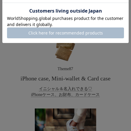
高級イタリア糸で仕立てた
3ピース ニットセットアップ
Theme87
iPhone case, Mini-wallet & Card case
イニシャル＆名入れできる♡
iPhoneケース、お財布、カードケース