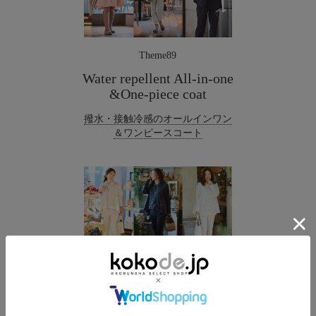
Theme89
Water repellent All-in-one
&One-piece coat
撥水・接触冷感のオールインワン
＆ワンピースコート
Theme88
“Yawamochi” Spring knit set-up