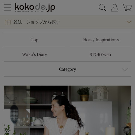
雑誌・ショップから探す
Top
Ideas / Inspirations
Wako’s Diary
STORYweb
Category