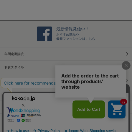
n
g
最新情報発信中！
おすすめ商品や
最新ファッションはこちら
年間定期購読
和食スタイル
光文社70周年アニバーサリー
本屋さんへ行こう！キャンペーン
Information
Official Site