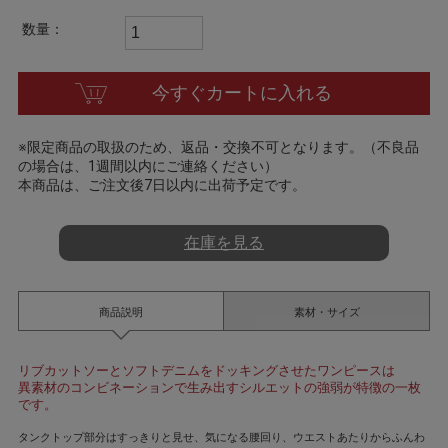
t
i
数量：
n
g
今すぐカートに入れる
※限定商品の取扱のため、返品・交換不可となります。（不良品
の場合は、1週間以内にご連絡ください）
本商品は、ご注文後7日以内に出荷予定です。
在庫を見る
商品説明
素材・サイズ
リブカットソーとソフトデニムをドッキングさせたワンピースは
異素材のコンビネーションで生み出すシルエットの強弱が特徴の一枚
です。
タンクトップ部分はすっきりと見せ、気になる腰回り、ウエストあたりからふんわ