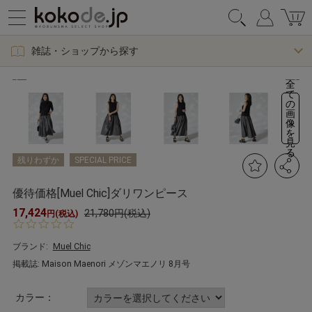
雑誌・ショップから探す
全
て
の
画
像
を
見
る
残りわずか
SPECIAL PRICE
優待価格[Muel Chic]ダリワンピース
17,424
21,780円(税込)
円(税込)
0.
0
s
ブランド:
Muel Chic
t
掲載誌: Maison Maenori メゾンマエノリ 8月号
a
r
r
カラー：
a