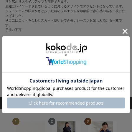
りと広がりスタイルアップも期待できます。
肩紐はレイヤードされているように見えるデザインでアクセントになっています。
ソフトデニムの軽やかさと歩いた時のシルエットが印象的で存在感のある一枚に仕
上げました。
秋口にはニットを合わせスカート使いもでき長いシーズンお楽しみ頂ける一枚で
す。
手洗い不可
バッグ、ブレスレット、ピアス/前田さん私物
撮影/柳瀬 渉(UpperCrust)(人物)、前千菜美(静物)
モデル/前田典子
ヘアメーク/chiSa(SPEC)
ディレクション/池上裕子
編集/中原麻里子
閉じる
RANKING
ランキング
1
2
3
4