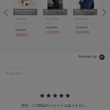
nori
Maison Maenori
Maison Maenori
Maison Maenori
Mai
リ
メゾンマエノリ
メゾンマエノリ
メゾンマエノリ
メゾ
Verseau
Muel Chic
Muel Chic
Mue
バングル/リスト
スカート
シャツ/ブラウス
デ
バンド
15,664円
13,024円
13
6,050円
12,531円
10,419円
11
4,235円
Reviews by
0.
0
0 レビュー
s
t
a
r
r
a
t
現在、この商品の レビュー はありません。
i