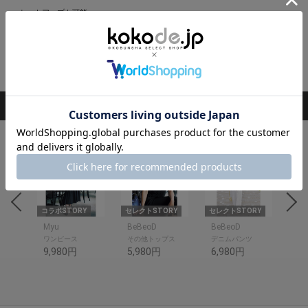
■ セットアップも可能
同素材トップスとのコーデで洗練された着こなしに。
閉じる
RANKING
ランキング
1
2
3
4
RY
コラボSTORY
セレクトSTORY
セレクトSTORY
コラ
Myu
BeBeoD
BeBeoD
ME
ワンピース
その他トップス
デニムパンツ
ワ
9,980円
5,980円
6,980円
8,