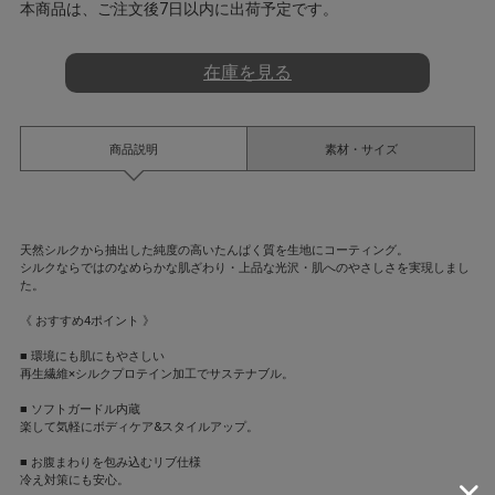
a
本商品は、ご注文後7日以内に出荷予定です。
t
i
n
在庫を見る
g
商品説明
素材・サイズ
天然シルクから抽出した純度の高いたんぱく質を生地にコーティング。
シルクならではのなめらかな肌ざわり・上品な光沢・肌へのやさしさを実現しまし
た。
《 おすすめ4ポイント 》
■ 環境にも肌にもやさしい
再生繊維×シルクプロテイン加工でサステナブル。
■ ソフトガードル内蔵
楽して気軽にボディケア&スタイルアップ。
■ お腹まわりを包み込むリブ仕様
冷え対策にも安心。