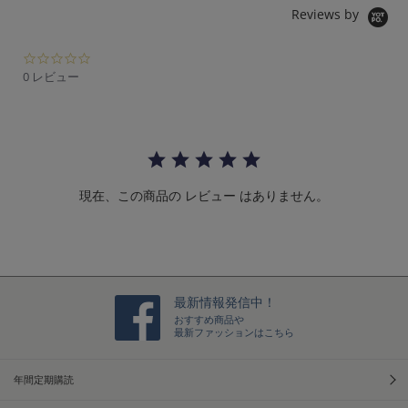
Reviews by
0.
0
0 レビュー
s
t
a
r
r
a
t
現在、この商品の レビュー はありません。
i
n
g
最新情報発信中！
おすすめ商品や
最新ファッションはこちら
年間定期購読