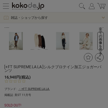
雑誌・ショップから探す
全
て
の
画
像
を
見
る
[+FT SUPREME.LA.LA.]シルクプロテイン加工ジョガーパ
ンツ
16,940円(税込)
0.
0
s
ブランド:
・+FT SUPREME.LA.LA.
t
掲載誌: 美ST 11月号
a
r
r
SOLD OUT!