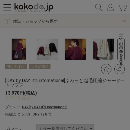
雑誌・ショップから探す
全
て
の
画
像
を
見
る
残りわずか
コラボ商品
[DAY by DAY It's international]ふわっと起毛圧縮ジャージ―
トップス
13,970円(税込)
0.
0
s
ブランド:
DAY by DAY It's international
t
掲載誌: コラボSTORY 12月号
a
r
r
カラー：