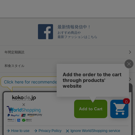
g
最新情報発信中！
おすすめ商品や
最新ファッションはこちら
年間定期購読
和食スタイル
光文社70周年アニバーサリー
本屋さんへ行こう！キャンペーン
Information
Official Site
PCサイトへ