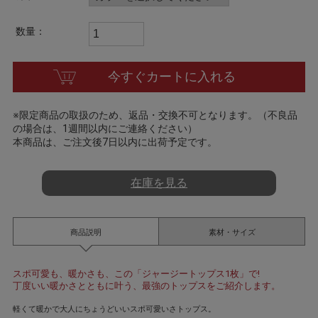
a
t
i
数量：
n
g
今すぐカートに入れる
※限定商品の取扱のため、返品・交換不可となります。（不良品
の場合は、1週間以内にご連絡ください）
本商品は、ご注文後7日以内に出荷予定です。
在庫を見る
商品説明
素材・サイズ
スポ可愛も、暖かさも、この「ジャージートップス1枚」で!
丁度いい暖かさとともに叶う、最強のトップスをご紹介します。
軽くて暖かで大人にちょうどいいスポ可愛いさトップス。