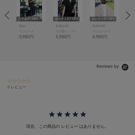
om
コラボSTORY
セレクトSTORY
セレクトSTORY
コラ
om
Myu
BeBeoD
BeBeoD
SP
ワンピース
その他トップス
デニムパンツ
シャ
9,980円
5,980円
6,980円
10
Reviews by
0.
0
0 レビュー
s
t
a
r
r
a
t
現在、この商品の レビュー はありません。
i
n