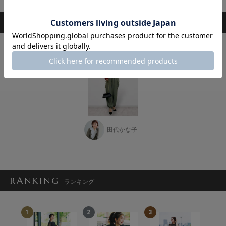
STAFF COORDINATE
スタッフ着用コーデ
田代かな子
RANKING
ランキング
1
2
3
4