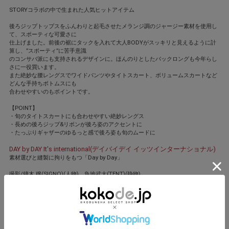
STORYコラボの中で生まれた人気ヒットアイテム
後ろジップトップスをふんわりと起毛させたメランジ調のジャージー素材を使用し
て、スポーティな可愛さに
仕上げました。前後の裾にタックを入れて大人BODYがスッキリと見えるように計
算し、”スポーティ”に苦手意識
のコンサバ派にも支持されるデザインに。ほんのりとしたバックロングも今年らし
さに一役買います。
また絶妙な腰レングスでワイドパンツやタイトスカート、ボリュームスカートなど
どんな手持ちボトムスにも
合わせやすいのもポイントです。
【POINT】
・旬のタイトスカートにも合わせやすい絶妙レングス
・長めの後ろジップ&リボンが後ろ姿のアクセントに
・たっぷりギャザーのゆるっと感で後ろ姿も旬のムードに
DAY by DAY It's international(デイバイデイ イッツインターナショナル)
素材選びと縫製に拘りをもつ「Day by Day」
撮影/鏑木 穣(SIGNO)(人物)、魚地武大(TENT)(静物)
モデル/葛岡 碧[身長:169㎝] ヘア・メーク/川村友子
スタイリスト/大碕ちほ
閉じる