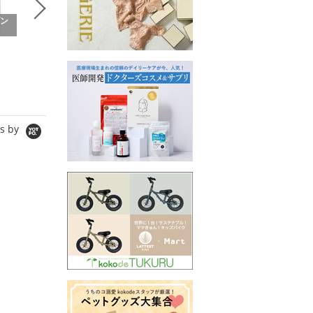
ゾン
Maison Maenori メゾン
Maison Maenori メゾン
Maiso
マエノリ
マエノリ
マエノ
Graces beaute
Muel Chic
Muel Chic
美容食品・サプリメント
スカート
シャツ/ブ
2,700円
15,664円
13,024円
12,531円
10,419
s by