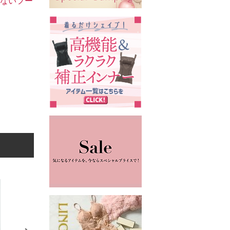
らないフー
5
6
7