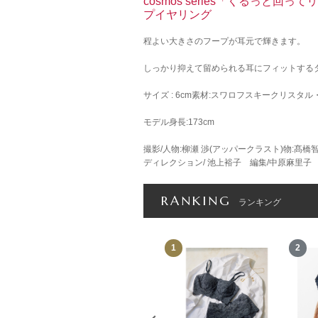
cosmos series「くるっ
プイヤリング
程よい大きさのフープが耳元で輝きます。
しっかり抑えて留められる耳にフィットするタ
サイズ : 6cm素材:スワロフスキークリスタル
モデル身長:173cm
撮影/人物:柳瀬 渉(アッパークラスト)物:髙橋
ディレクション/ 池上裕子 編集/中原麻里子
RANKING
ランキング
12
1
2