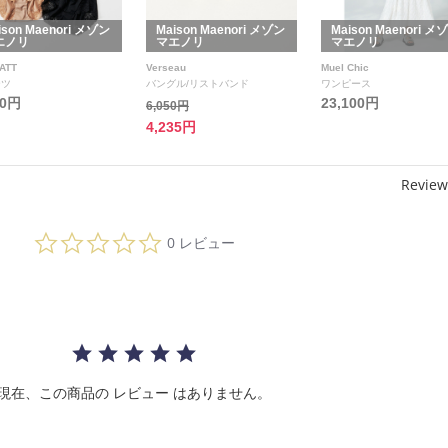
ison Maenori メゾン
Maison Maenori メゾン
Maison Maenori メ
エノリ
マエノリ
マエノリ
ATT
Verseau
Muel Chic
ーツ
バングル/リストバンド
ワンピース
30円
23,100円
6,050円
4,235円
Review
0.
0 レビュー
0
s
t
a
r
r
a
t
i
現在、この商品の レビュー はありません。
n
g