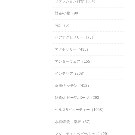
ファッション雑貨（384）
財布/小物（90）
時計（6）
ヘアアクセサリー（73）
アクセサリー（435）
アンダーウェア（155）
インテリア（268）
食器/キッチン（412）
雑貨/ホビー/スポーツ（293）
ヘルス&ビューティー（1058）
水着/着物・浴衣（37）
マタニティ・ベビー/キッズ（29）