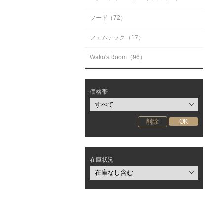
フード（72）
フェムテック（17）
Wako's Room（96）
価格帯
在庫状況