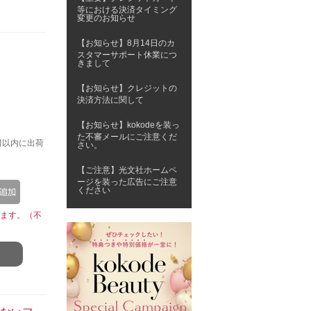
等における決済タイミング
変更のお知らせ
【お知らせ】8月14日のカ
スタマーサポート休業につ
きまして
【お知らせ】クレジットの
決済方法に関して
【お知らせ】kokodeを装っ
た不審メールにご注意くだ
日以内に出荷
さい。
【ご注意】光文社ホームペ
ージを装った広告にご注意
ください
ます。（不