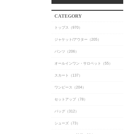
CATEGORY
トップス（970）
ジャケット/アウター（205）
パンツ（206）
オールインワン・サロペット（55）
スカート（137）
ワンピース（204）
セットアップ（78）
バッグ（312）
シューズ（73）