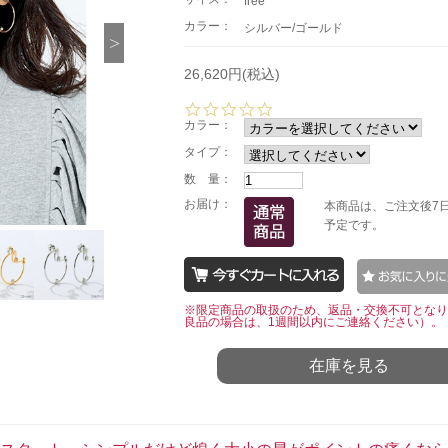
free
カラー：
シルバー/ゴールド
26,620円(税込)
0.
0
カラー：
s
タイプ：
t
a
数 量：
r
お届け：
本商品は、ご注文後7
r
a
予定です。
t
i
n
g
※限定商品の取扱のため、返品・交換不可となり
良品の場合は、1週間以内にご連絡ください）。
在庫を見る