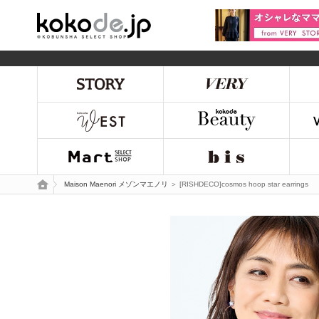
kokode.jp
トップページ
Maison Maenori メゾンマエノリ
＞ [RISHDECO]cosmos hoop star earrings