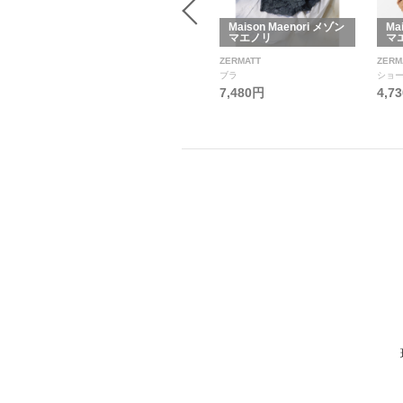
i メゾン
Maison Maenori メゾン
Maison Maenori メゾン
Ma
マエノリ
マエノリ
マ
Muel Chic
ZERMATT
ZERM
その他アウター
ブラ
ショ
7,480円
4,7
17,380円
13,904円