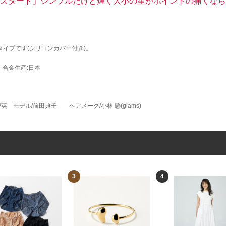
と回ってリスタート」シンプルだけど煌く大小の星がポイントの痛くな
イプです(シリコンカバー付き)。
・合金生産:日本
智英 モデル/前田典子 ヘアメーク/小林 懸(glams)
3
4