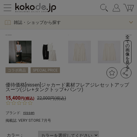
雑誌・ショップから探す
全
て
の
画
像
を
見
る
コラボ商品
SPECIAL PRICE
優待価格[nissen]ジャカード素材フレアジレセットアップ
スーツ(ジレ+タンクトップ+パンツ)
15,400
22,000円(税込)
円(税込)
0.
0
s
ブランド:
nissen
t
掲載誌: VERY STORE 7月号
a
r
r
カラー：