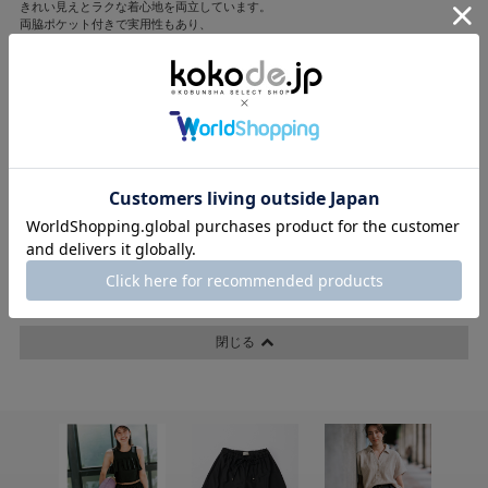
きれい見えとラクな着心地を両立しています。
両脇ポケット付きで実用性もあり、
後ろの飾りポケットはヒップ位置を高く見せる視覚効果も。
3点すべて洗濯機で洗えるため、汗ばむ季節にも気兼ねなく着られる
涼しげできちんと感のある夏の優秀セットアップです。
【POINT】
・コーデいらずで華やぐ3点セット単品での完成度も高く着回し自由
nissen(ニッセン)
着回しやすさとコスパを兼ね備えたニッセン。
コーデ時間の短縮、機能性素材や体形カバー設計など、VERY世代
の「欲しい」を詰め込んだセットアップが人気。
撮影/金谷章平(人物)、坂根綾子(静物) モデル/岡本あずさ、笹川友里 ヘア・メー
ク/福川雅顕
スタイリング/平沼洋美 ディレクション/嶺村真由子
閉じる