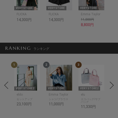
VERY STORE
VERY STORE
VERY STORE
FLICKA
FLICKA
Emma Taylor
14,300円
14,300円
11,000円
8,800円
RANKING
ランキング
1
2
3
4
THR
E
VERY STORE2
VERY STORE
VERY STORE2
VER
eldo
Emma Taylor
elu
ットソ
セットアップ
シャツ/ブラウス
エコバッグ/サブ
シャ
バッグ
23,100円
11,000円
14
11,330円