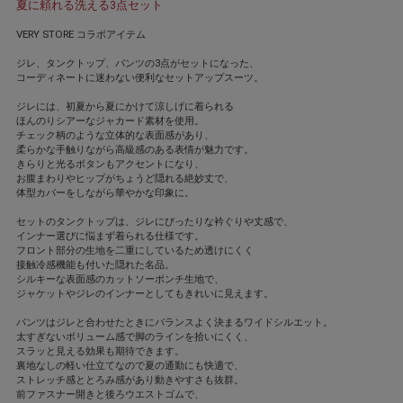
夏に頼れる洗える3点セット
VERY STORE コラボアイテム
ジレ、タンクトップ、パンツの3点がセットになった、
コーディネートに迷わない便利なセットアップスーツ。
ジレには、初夏から夏にかけて涼しげに着られる
ほんのりシアーなジャカード素材を使用。
チェック柄のような立体的な表面感があり、
柔らかな手触りながら高級感のある表情が魅力です。
きらりと光るボタンもアクセントになり、
お腹まわりやヒップがちょうど隠れる絶妙丈で、
体型カバーをしながら華やかな印象に。
セットのタンクトップは、ジレにぴったりな衿ぐりや丈感で、
インナー選びに悩まず着られる仕様です。
フロント部分の生地を二重にしているため透けにくく
接触冷感機能も付いた隠れた名品。
シルキーな表面感のカットソーポンチ生地で、
ジャケットやジレのインナーとしてもきれいに見えます。
パンツはジレと合わせたときにバランスよく決まるワイドシルエット。
太すぎないボリューム感で脚のラインを拾いにくく、
スラッと見える効果も期待できます。
裏地なしの軽い仕立てなので夏の通勤にも快適で、
ストレッチ感ととろみ感があり動きやすさも抜群。
前ファスナー開きと後ろウエストゴムで、