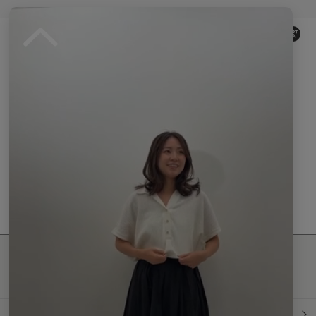
Reviews by
0.
0
0 レビュー
s
t
a
r
r
a
t
現在、この商品の レビュー はありません。
i
n
g
最新情報発信中！
おすすめ商品や
最新ファッションはこちら
年間定期購読