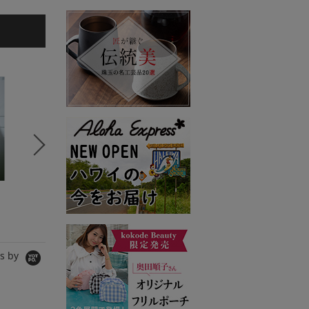
5
6
7
VERY STORE2
VERY STORE
VERY 
BLANC
Emma Taylor
eldo
Tシャツ/カットソー
シャツ/ブラウス
その他ヘア
8,910円
11,000円
4,290円
s by