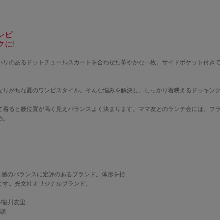
ンピ
に!
ハリのあるドットチュールスカートを合わせた華やかな一枚。サイドポケット付き
なりがちな夏のワンピスタイル。そんな悩みを解決し、しっかり着映えるドッキン
て着ると腰位置が高く見えバランスよく決まります。ママ友とのランチ会には、フ
め。
と感のバランスに定評のあるブランド。体形を拾
です。光文社オリジナルブランド。
ル/笹川友里
雅顕