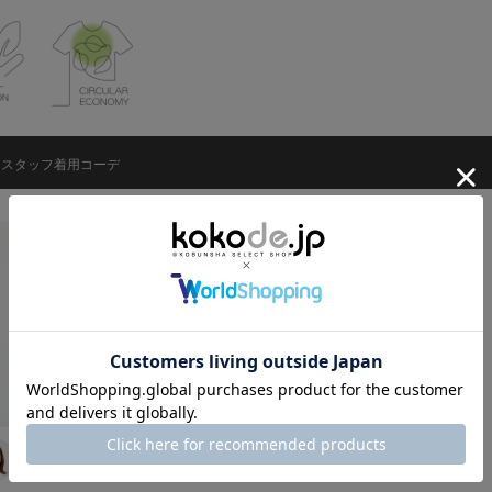
スタッフ着用コーデ
デラクナー友理 1
堀莉奈 158cm
66cm