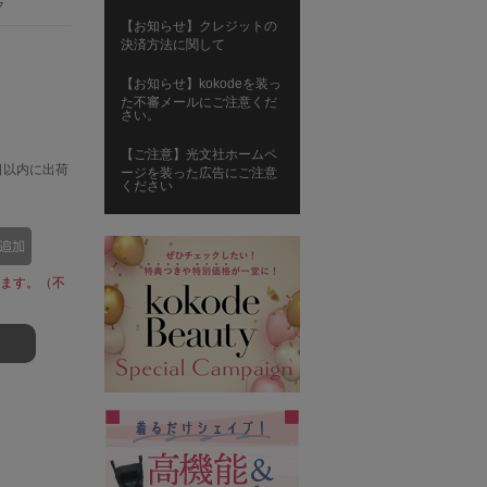
ク
【お知らせ】クレジットの
決済方法に関して
【お知らせ】kokodeを装っ
た不審メールにご注意くだ
さい。
【ご注意】光文社ホームペ
日以内に出荷
ージを装った広告にご注意
ください
ます。（不