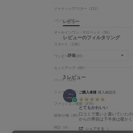
ジャケット/アウター（212）
レビュー
パンツ（208）
オールインワン・サロペット（56）
レビューのフィルタリング
スカート（138）
評価
ワンピース（205）
セットアップ（80）
3 レビュー
バッグ（311）
ご購入者様
購入確認済
シューズ（75）
ご
5.
0
ファッション雑貨（378）
とてもかわいい
s
R
r
口コミで重いと書いていたの
t
財布/小物（90）
e
e
からの季節は下半身は暖かく
a
v
v
r
'
時計（6）
i
i
シェアする
r