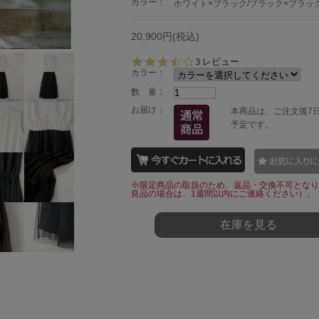
カラー：
ホワイト×ブラック/ブラック×ブラッ
20,900円(税込)
3.
3 レビュー
3
カラー：
s
数 量：
t
a
お届け：
本商品は、ご注文後7
r
予定です。
r
a
t
i
n
※限定商品の取扱のため、返品・交換不可となり
g
良品の場合は、1週間以内にご連絡ください）。
在庫を見る