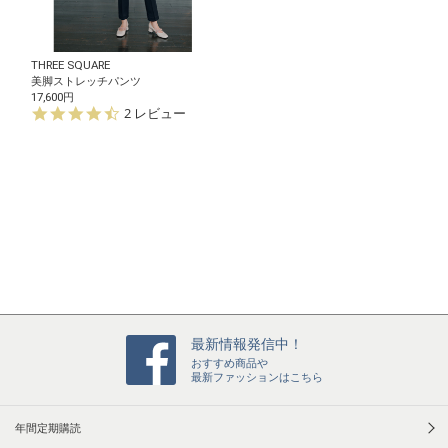
THREE SQUARE
美脚ストレッチパンツ
17,600円
4.
2 レビュー
5
s
t
a
r
r
a
t
i
n
g
最新情報発信中！
おすすめ商品や
最新ファッションはこちら
年間定期購読