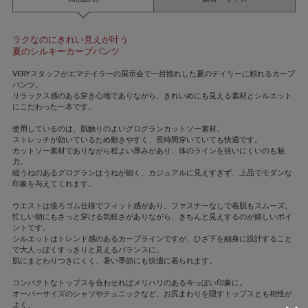
ラクなのにきれい見えが叶う
夏のシルキーカーブパンツ
VERYスタッフがエマテイラーの展示会で一目惚れした夏のデイリーに頼れるカーブ
パンツ。
リラックス感のある穿き心地でありながら、きれいめにも見える素材とシルエット
にこだわった一本です。
使用しているのは、肌触りのよいグログランカットソー素材。
ストレッチが効いているため動きやすく、長時間穿いていても快適です。
カットソー素材でありながら程よい厚みがあり、体のラインを拾いにくいのも魅
力。
縦うねのあるグログランはうねが細く、カジュアルに見えすぎず、上品でモダンな
印象を与えてくれます。
ウエストは後ろゴム仕様でフィット感があり、ファスナーなしで着脱もスムーズ。
忙しい朝にもさっと穿ける気軽さがありながら、きちんと見えするのが嬉しいポイ
ントです。
シルエットはトレンド感のあるカーブラインですが、ひざ下を細身に設計すること
で大人っぽくすっきりと見えるバランスに。
肌にまとわりつきにくく、暑い季節にも快適に着られます。
コンパクトなトップスを合わせればメリハリのある今っぽい印象に。
オーバーサイズのシャツやチュニックなど、お尻まわりを隠すトップスとも相性が
よく、