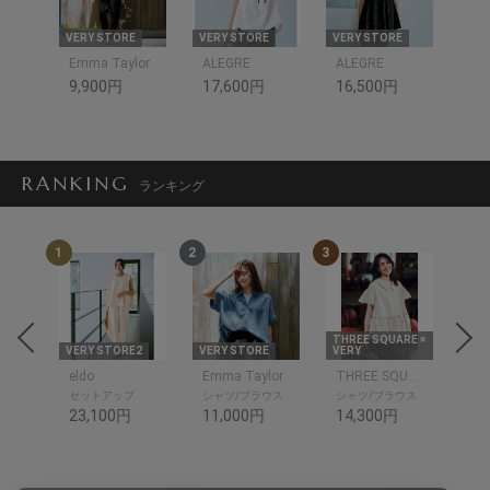
VERY STORE
VERY STORE
VERY STORE
Emma Taylor
ALEGRE
ALEGRE
9,900円
17,600円
16,500円
RANKING
ランキング
1
2
3
4
RE ×
THREE SQUARE ×
VERY STORE2
VERY STORE
VERY
VER
THREE SQUARE
eldo
Emma Taylor
THREE SQUARE
cac
ットソ
セットアップ
シャツ/ブラウス
シャツ/ブラウス
ト
23,100円
11,000円
14,300円
8,