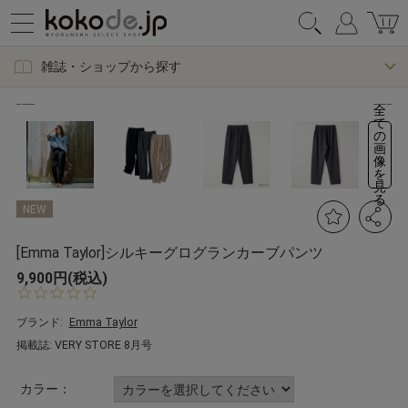
雑誌・ショップから探す
全
て
の
画
像
を
見
る
NEW
[Emma Taylor]シルキーグログランカーブパンツ
9,900円(税込)
0.
0
s
ブランド:
Emma Taylor
t
掲載誌: VERY STORE 8月号
a
r
r
カラー：
a