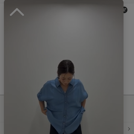
Reviews by
0.
0
0 レビュー
s
t
a
r
r
a
t
現在、この商品の レビュー はありません。
i
n
g
最新情報発信中！
おすすめ商品や
最新ファッションはこちら
年間定期購読