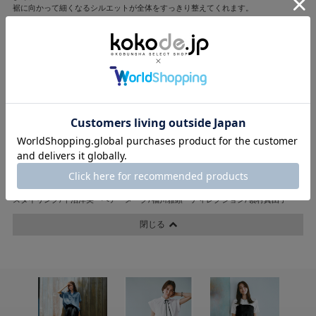
裾に向かって細くなるシルエットが全体をすっきり整えてくれます。
ラクしたい日もきれいに見せたい日も頼れる夏のワードローブに加えたいパンツで
す。
【POINT】
・ストレッチが利いてしゃがみやすい
・穿き心地は楽なのに見た目はしっかりキレイめ
・ウエスト後ろゴム仕様で、シルエットはテーパード
Emma Taylor(エマテイラー)
トレンド感がありながら、華美すぎないシンプルで使いやすい大人のデイリー服が
人気。
価格もちょうど良く、体形カバーやイージーケアなど、VERY世代に嬉しい実用性も
魅力。
撮影/川﨑一貴(人物)、坂根綾子(静物) モデル/笹川友里
スタイリング/平沼洋美 ヘア・メーク/福川雅顕 ディレクション/嶺村真由子
閉じる