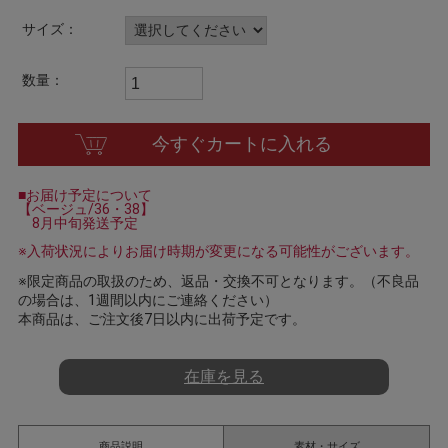
t
i
サイズ：
n
g
数量：
今すぐカートに入れる
■お届け予定について
【ベージュ/36・38】
8月中旬発送予定
※入荷状況によりお届け時期が変更になる可能性がございます。
※限定商品の取扱のため、返品・交換不可となります。（不良品
の場合は、1週間以内にご連絡ください）
本商品は、ご注文後7日以内に出荷予定です。
在庫を見る
商品説明
素材・サイズ