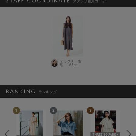
STAFF COORDINATE
スタッフ着用コーデ
デラクナー友
理 166cm
RANKING
ランキング
1
2
3
4
RE ×
THREE SQUARE ×