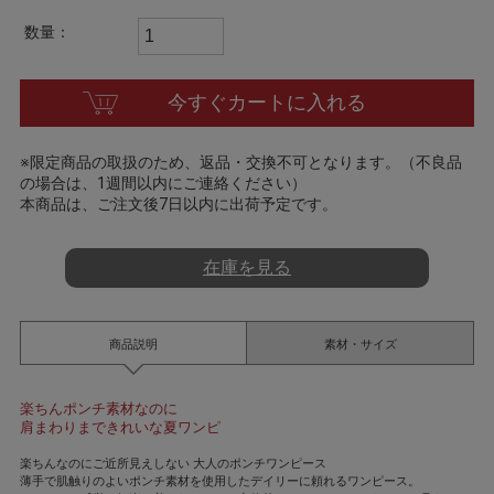
t
i
数量：
n
g
今すぐカートに入れる
※限定商品の取扱のため、返品・交換不可となります。（不良品
の場合は、1週間以内にご連絡ください）
本商品は、ご注文後7日以内に出荷予定です。
在庫を見る
商品説明
素材・サイズ
楽ちんポンチ素材なのに
肩まわりまできれいな夏ワンピ
楽ちんなのにご近所見えしない 大人のポンチワンピース
薄手で肌触りのよいポンチ素材を使用したデイリーに頼れるワンピース。