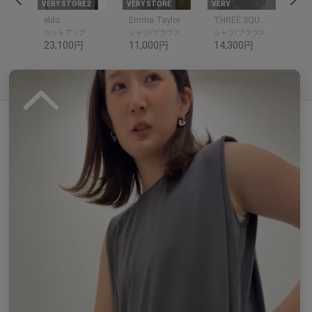
VERY STORE2
VERY STORE
VERY
VER
THREE SQUARE
eldo
Emma Taylor
THREE SQUARE
cac
ットソ
セットアップ
シャツ/ブラウス
シャツ/ブラウス
ト
23,100円
11,000円
14,300円
8,
Reviews by
0.
0
0 レビュー
s
t
a
r
r
a
t
現在、この商品の レビュー はありません。
i
n
g