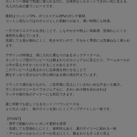
カットソー感覚で気楽に着られるのに、立体的なシルエットできれいめに見える、
大人のための夏ワンピースです。
素材はコットン72%、ポリエステル28%のポンチ素材。
コットン混ならではのさらりとした肌触りがあり、暑い時期にも快適。
一方でポリエステルを含むことで、しなやかさや程よい高級感、型崩れしにくさ、
速乾性も備えています。
洗濯しても形が崩れにくく、乾きやすいので、汗をかく季節にも気兼ねなく着られ
ます。
デザインの特徴は、肩に入れた重なりのあるタックディテール。
タンクトップ型のワンピースは腕まわりがカジュアルに見えたり、アームホールか
ら中が見えやすかったりすることがありますが、
このワンピースは肩まわりに立体感を持たせることで
腕をすっきり見せながら安心感のある着心地を叶えています。
リラックス感がありながら、ご近所着に見えにくいきれいめな佇まいも魅力。
サンダルやスニーカーでカジュアルに、きれいめ小物を合わせれば
ランチや旅行先のディナーにも対応できます。
夏に何枚でも欲しくなるカットソーワンピースを、
より大人っぽく、体のラインを拾いにくくアップデートした一枚です。
【POINT】
・薄手で肌触りのいいポンチ素材を使用
・洗濯しても型崩れしにくく、速乾性もあり、夏のデイリーに頼れる一枚
・アームホールからインナーが見えにくく、腕まわりもすっきり見え