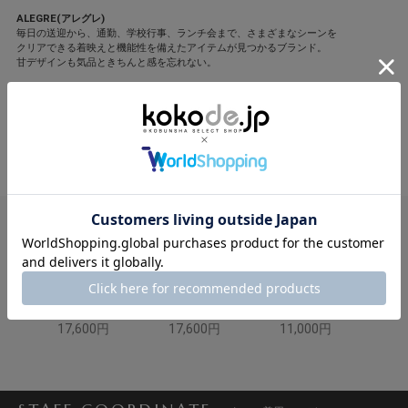
ALEGRE(アレグレ)
毎日の送迎から、通勤、学校行事、ランチ会まで、さまざまなシーンを
クリアできる着映えと機能性を備えたアイテムが見つかるブランド。
甘デザインも気品ときちんと感を忘れない。
撮影/川﨑一貴(人物)、坂根綾子(静物) モデル/笹川友里
スタイリング/平沼洋美 ヘア・メーク/福川雅顕
閉じる
VERY STORE
VERY STORE
VERY STORE
ALEGRE
ALEGRE
Emma Taylor
17,600円
17,600円
11,000円