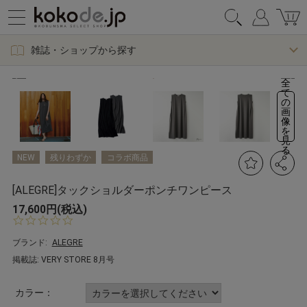
雑誌・ショップから探す
全
て
の
画
像
を
見
る
NEW
残りわずか
コラボ商品
[ALEGRE]タックショルダーポンチワンピース
17,600円(税込)
0.
0
s
ブランド:
ALEGRE
t
掲載誌: VERY STORE 8月号
a
r
r
カラー：
a