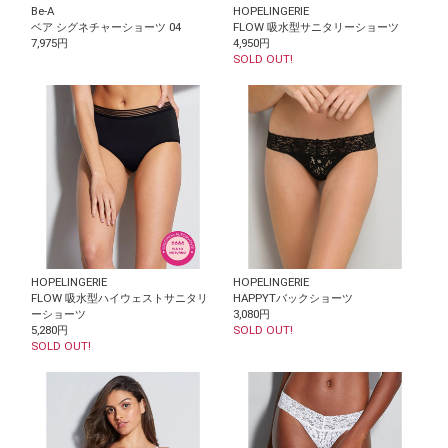
Be-A
HOPELINGERIE
ベア シグネチャーショーツ 04
FLOW 吸水型サニタリーショーツ
7,975円
4,950円
SOLD OUT!
HOPELINGERIE
HOPELINGERIE
FLOW 吸水型ハイウェストサニタリ
HAPPYTバックショーツ
ーショーツ
3,080円
5,280円
SOLD OUT!
SOLD OUT!