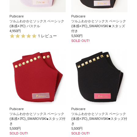
g
Pubicare
Pubicare
ツルふわかかとソックス ベーシック
ツルふわかかとソックス ベーシック
(体感+3℃) パステル
(体感+3℃)_SWAROVSKI★スタッズ
4,950円
付き
5.
1 レビュー
5,500円
0
SOLD OUT!
s
t
a
r
r
a
t
i
n
g
Pubicare
Pubicare
ツルふわかかとソックス ベーシック
ツルふわかかとソックス ベーシック
(体感+3℃)_SWAROVSKI●スタッズ付
(体感+3℃)_SWAROVSKI■スタッズ付
き
き
5,500円
5,500円
SOLD OUT!
SOLD OUT!