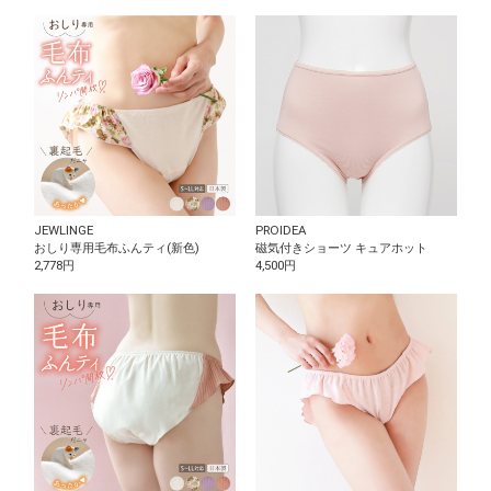
JEWLINGE
PROIDEA
おしり専用毛布ふんティ(新色)
磁気付きショーツ キュアホット
2,778円
4,500円