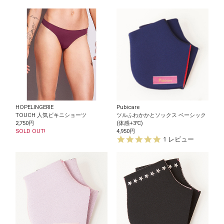
HOPELINGERIE
Pubicare
TOUCH 人気ビキニショーツ
ツルふわかかとソックス ベーシック
2,750円
(体感+3℃)
SOLD OUT!
4,950円
5.
1 レビュー
0
s
t
a
r
r
a
t
i
n