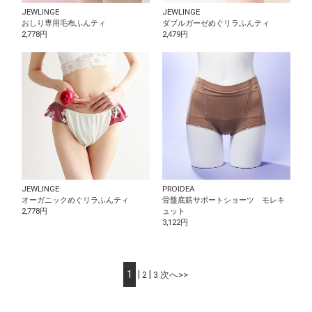
JEWLINGE
JEWLINGE
おしり専用毛布ふんティ
ダブルガーゼめぐリラふんティ
2,778円
2,479円
JEWLINGE
PROIDEA
オーガニックめぐリラふんティ
骨盤底筋サポートショーツ モレキ
2,778円
ュット
3,122円
1
|
|
2
3
次へ>>