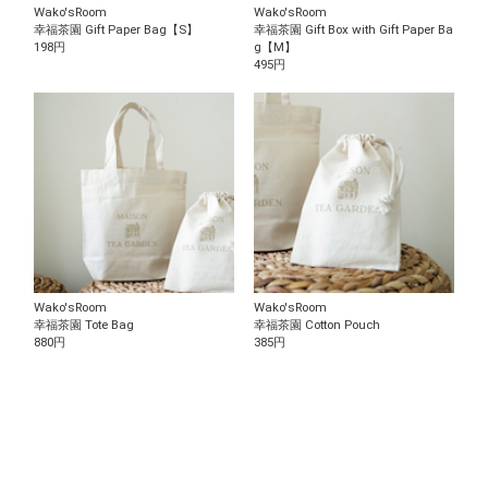
Wako'sRoom
Wako'sRoom
幸福茶園 Gift Paper Bag【S】
幸福茶園 Gift Box with Gift Paper Ba
198円
g【M】
495円
Wako'sRoom
Wako'sRoom
幸福茶園 Tote Bag
幸福茶園 Cotton Pouch
880円
385円