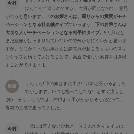
まず、
パパとママが同じ自分軸タイプ
。行動の仕方
今村
はそれぞれ違うのですが、本質が同じなので、意見
が合うと思います。
上のお嬢さんは、周りからの賞賛がモチ
ベーションとなる社会軸タイプ
ないっぽう、
下のお嬢さんは
大切な人がモチベーションとなる相手軸タイプ
。9カ月だと
まだ意志がはっきり出ていないので分かりにくいかと思いま
すが、とにかく下のお嬢さんは静電気が起こるくらいのスキ
ンシップと構ってあげることで、素直で優しい素質を引き出
すことができますよ。
うんうん! 下の娘はまだ小さいけれど分かるような
近藤
気がします。いつも抱っこしてないとすぐ泣くし
(笑)、そういう点では上の娘より手がかかりそうだなって、
母親の直感で思ってました。
一概には言えないけれど、甘えん坊さんタイプは、
今村