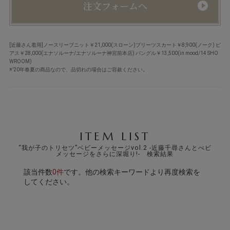
注文フォームへ
[近藤さん着用]ノースリーブニット￥21,000(スローン)プリーツスカート￥8,900(ノーク) ピ
アス￥28,000(エナソルーナ/エナソルーナ神宮前本店) バングル￥13,500(in mood/14 SHO
WROOM)
※’20年春夏の商品なので、品切れの場合はご容赦ください。
ITEM LIST
“我が子のトリセツ”ベビーメッセージvol.2 -近藤千尋さんとべビ
メッセージをさらに深堀り!- 検索結果
該当件数
0件
です。他の検索キーワードより再度検索を
してください。