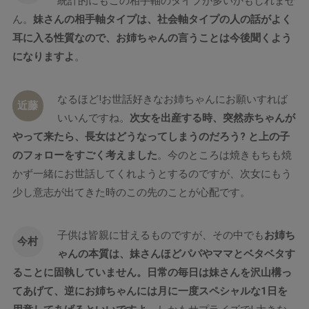
統計的にもこの相手軸のタイプが多いかもしれませ
ん。
妹さんの相手軸タイプは、社会軸タイプの人の話がよく
耳に入る性質なので、お姉ちゃんの言うことは今後聞くよう
になりますよ
。
なるほど!お世話好きなお姉ちゃんにお願いすれば
近藤
いいんですね。
次女を出産する時、突然赤ちゃんが
やって来たら、長女はどうなってしまうのだろう? と上の子
のフォローをすごく考えました
。今のところは焼きもちも焼
かず一緒にお世話してくれようとするのですが、次女にもう
少し意志が出てきた時のこの先のことが心配です。
子供は皆親に甘えるものですが、その中でも
お姉ち
今村
ゃんの本質は、妹さんほどパパやママとベタベタす
ることに固執していません。日常の毎日は妹さんを沢山構っ
てあげて、逆にお姉ちゃんには月に一度スペシャルな1日を