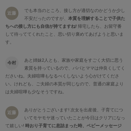
でも本当のところ、接し方が適切なのかどうか少し
近藤
不安だったのですが、
本質を理解することで子供た
ちへの接し方にも自信が持てますね!
帰宅したら、お留守番
して待っててくれたこと、思い切り褒めてあげようと思いま
す。
あと姉妹2人とも、家族や家庭をすごく大切に思う
今村
素質を持っているので、パパとママは仲良くしてく
ださいね。夫婦喧嘩もなるべくしないよう心がけてくださ
い。けれども、ご夫婦の本質が同じなので、普通の家庭より
は夫婦喧嘩も少なそうですね。
ありがとうございます! 次女を出産後、子育てにつ
近藤
いてモヤモヤ迷っていたことが今日はクリアになっ
て嬉しい!
時おり子育てに息詰まった時、ベビーメッセージ