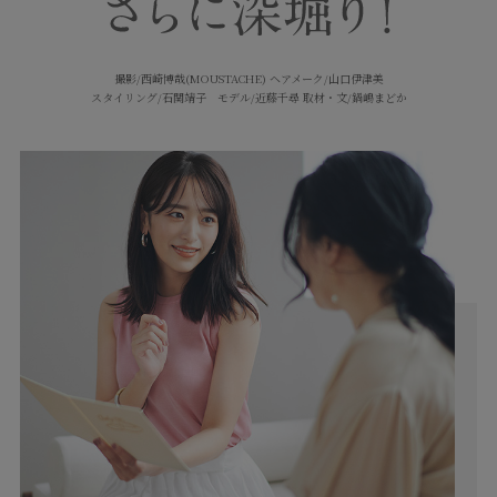
撮影/西崎博哉(MOUSTACHE) ヘアメーク/山口伊津美
スタイリング/石関靖子 モデル/近藤千尋 取材・文/鍋嶋まどか