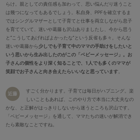
らけ。親としての責任感も加わって、思い悩んだり迷うこと
は幾つになってもあるでしょう。私自身、PPFを確立するま
ではシングルマザーとして子育てと仕事を両立しながら息子
を育てていて、迷いや葛藤も沢山ありましたし、今から思う
と“こうしてあげればよかったな”という反省も多々。そんな
迷いや葛藤から
少しでも子育て中のママの手助けをしたいと
いう思いから生み出したのがこの「ベビーメッセージ」。お
子さんの個性をより深く知ることで、1人でも多くのママが
笑顔でお子さんと向き合えたらいいなと思っています
。
すごく分かります。子育ては毎日がハプニング。楽
近藤
しいこともあれば、このやり方で本当に大丈夫なの
かな、と正解がはっきりしないから迷うところも沢山です。
「ベビーメッセージ」を通して、ママたちの迷いが解消でき
たら素敵なことですね。