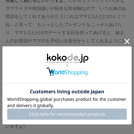
用意してあげるといいですよ
。しかもサプライズで! 大きな
サプライズや特別扱いが好きな社会軸なので「いつも妹のお
世話をしてくれてありがとう!これはママと2人だけのヒミツ
ね」と言って、ちょっとしたプレゼントをこっそりあげた
り、ママと2人だけのデートする日を作ってあげると、妹さ
んのお世話やママのお手伝いを自分からしてくれるようにな
るはずです。
とにかく何かしてくれたら「すっごい! お姉ち
ゃんだからできたことだね!」と賞賛することで達成感を感
じ、のびのびとした成長を促せると思います
。
分かります。大げさに褒めてあげるとすごく喜んで
近藤
頑張ってくれます。
千尋さんはお子さんとの接し方が無意識のうちに理
今村
解できていたようですね。とても優秀なママだと思
いますよ!