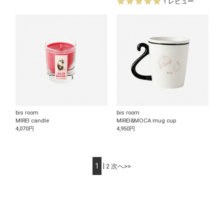
5.
0
1 レビュー
0
s
s
t
t
a
a
r
r
r
r
a
a
t
t
i
i
n
n
g
g
bis room
bis room
MIREI candle
MIREI&MOCA mug cup
4,070円
4,950円
1
|
2
次へ>>