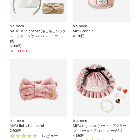
bis room
bis room
NACHOS night set (もこもこソック
MIYU candle
ス、チャーム付ヘアバンド、ポーチ
4,070円
付)
5,280円
SOLD OUT!
bis room
bis room
MIYU fluffy hair band
MIYU night set (ハートヘアクリッ
2,200円
プ、パールヘアゴム、ポーチ付)
5.
1 レビュー
4,180円