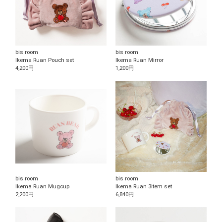
a
t
i
n
g
bis room
bis room
Ikema Ruan Pouch set
Ikema Ruan Mirror
4,200円
1,200円
bis room
bis room
Ikema Ruan Mugcup
Ikema Ruan 3item set
2,200円
6,840円