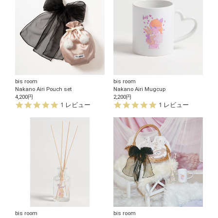
bis room
bis room
Nakano Airi Pouch set
Nakano Airi Mugcup
4,200円
2,200円
5.
5.
1 レビュー
1 レビュー
0
0
s
s
t
t
a
a
r
r
r
r
a
a
t
t
i
i
n
n
g
g
bis room
bis room