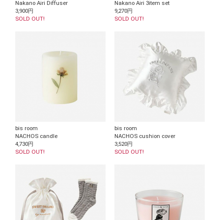
Nakano Airi Diffuser
Nakano Airi 3item set
3,900円
9,270円
SOLD OUT!
SOLD OUT!
bis room
bis room
NACHOS candle
NACHOS cushion cover
4,730円
3,520円
SOLD OUT!
SOLD OUT!