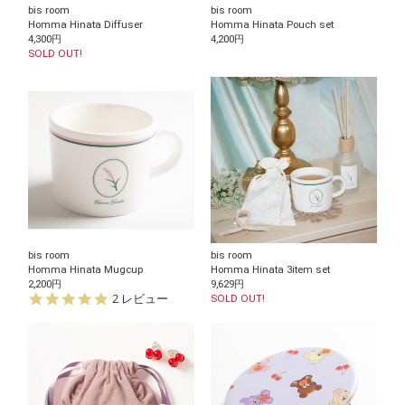
bis room
bis room
Homma Hinata Diffuser
Homma Hinata Pouch set
4,300円
4,200円
SOLD OUT!
bis room
bis room
Homma Hinata Mugcup
Homma Hinata 3item set
2,200円
9,629円
5.
2 レビュー
SOLD OUT!
0
s
t
a
r
r