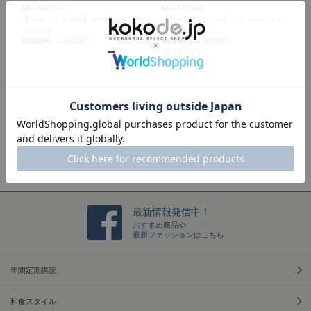
MICA&DEAL
MICA&DEAL
【ウォッシャブル】ルーズストレー
【ウォッシャブル】サイドスリット
トパンツ
プルオーバー
12,320円
→
8,624円
11,440円
→
8,008円
SOLD OUT!
最新情報発信中！
おすすめ商品や
最新ファッションはこちら
年間定期購読
和食スタイル