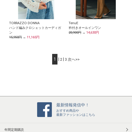
TORRAZZO DONNA
TenuE
ハンド編みクロシェットカーディガ
衿付きオールインワン
ン
20,900円
→
14,630円
15,950円
→
11,165円
1
|
|
2
3
次へ>>
最新情報発信中！
おすすめ商品や
最新ファッションはこちら
年間定期購読