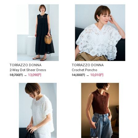
TORRAZZO DONNA
TORRAZZO DONNA
2-Way Dot Sheer Dress
Crochet Poncho
18,700円
→
13,090円
14,300円
→
10,010円