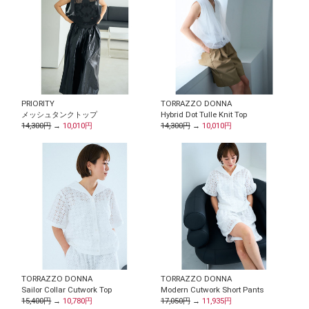
PRIORITY
TORRAZZO DONNA
メッシュタンクトップ
Hybrid Dot Tulle Knit Top
14,300円
→
10,010円
14,300円
→
10,010円
TORRAZZO DONNA
TORRAZZO DONNA
Sailor Collar Cutwork Top
Modern Cutwork Short Pants
15,400円
→
10,780円
17,050円
→
11,935円