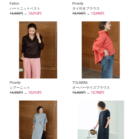
Fellini
Priority
ハートニットベスト
タイ付きブラウス
14,300円
→
10,010円
18,700円
→
13,090円
Priority
TOLNERA
シアーニット
オーバーサイズブラウス
14,300円
→
10,010円
15,400円
→
10,780円