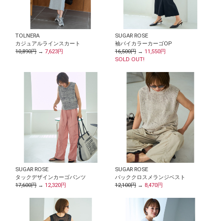
TOLNERA
SUGAR ROSE
カジュアルラインスカート
袖バイカラーカーゴOP
10,890円
→
7,623円
16,500円
→
11,550円
SOLD OUT!
SUGAR ROSE
SUGAR ROSE
タックデザインカーゴパンツ
バッククロスメランジベスト
17,600円
→
12,320円
12,100円
→
8,470円