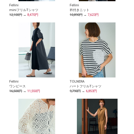
Fellini
Fellini
miniフリルTシャツ
衿付きニット
12,100円
→
8,470円
10,890円
→
7,623円
Fellini
TOLNERA
ワンピース
ハートフリルTシャツ
16,500円
→
11,550円
9,790円
→
6,853円