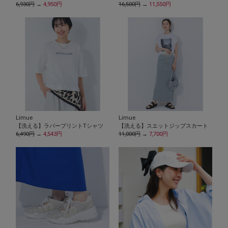
6,930円
→
4,950円
16,500円
→
11,550円
Limue
Limue
【洗える】ラバープリントTシャツ
【洗える】スエットジップスカート
6,490円
→
4,543円
11,000円
→
7,700円