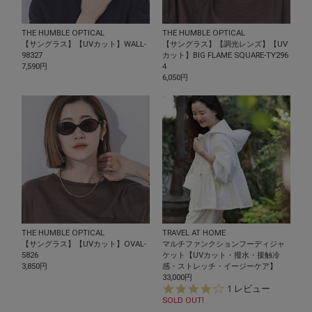
THE HUMBLE OPTICAL
THE HUMBLE OPTICAL
【サングラス】【UVカット】WALL-
【サングラス】【調光レンズ】【UV
98327
カット】BIG FLAME SQUARE-TY296
7,590円
4
6,050円
THE HUMBLE OPTICAL
TRAVEL AT HOME
【サングラス】【UVカット】OVAL-
マルチファンクションフーディジャ
5826
ケット【UVカット・撥水・接触冷
3,850円
感・ストレッチ・イージーケア】
33,000円
4.
1 レビュー
0
SOLD OUT!
s