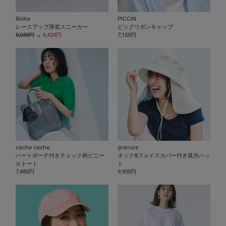
RiiiKa
PICCIN
レースアップ厚底スニーカー
ビッグリボンキャップ
8,030円
→
6,424円
7,150円
cache cache
gravure
ハートポーチ付きチェック柄ビニー
ネック&フェイスカバー付き遮光ハッ
ルトート
ト
7,480円
9,900円