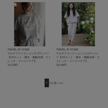
t
a
r
r
a
t
i
n
g
TRAVEL AT HOME
TRAVEL AT HOME
マルチファンクションロゴTシャツ
マルチファンクションジョガーパン
【UVカット・撥水・接触冷感・スト
ツ【UVカット・撥水・接触冷感・ス
レッチ・イージーケア】
トレッチ・イージーケア】
16,720円
23,100円
1
|
2
次へ>>