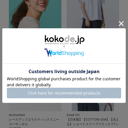
NEUTRALWORKS.
Dignite Collier
【ウォッシャブル・消臭機能】コッ
【ウォッシャブル】裾切替えバック
トンツイルグラフィックキャップ
スリットカットソー
6,050円
→
3,300円
6,490円
5.
4 レビュー
0
s
t
a
r
r
a
t
i
n
g
enchanted
Good On
レースアップエラスティックスニー
【日本製】【COTTON USA】【洗え
カーサンダル
る】ショートスリーブリラックスTシ