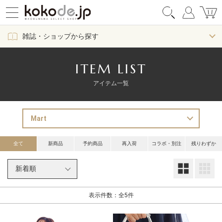
雑誌・ショップから探す
ITEM LIST
アイテム一覧
全て
新商品
予約商品
再入荷
コラボ・別注
残りわずか
大
表示件数：全5件