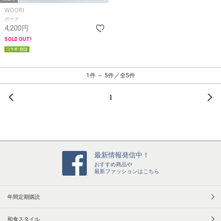
WOORI
ポーチ
4,200円
SOLD OUT!
1件 ～ 5件／全5件
前へ
次
1
最新情報発信中！
おすすめ商品や
最新ファッションはこちら
年間定期購読
和食スタイル