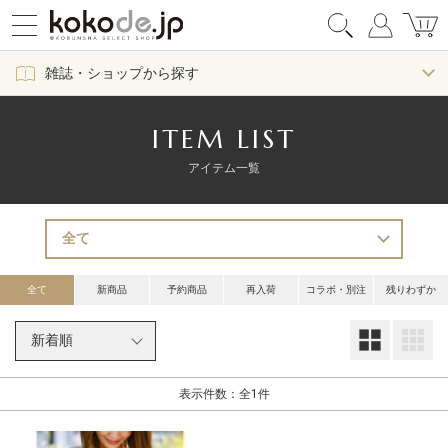
雑誌・ショップから探す
ITEM LIST
アイテム一覧
全て
新商品
予約商品
再入荷
コラボ・別注
残りわずか
大
表示件数：全1件