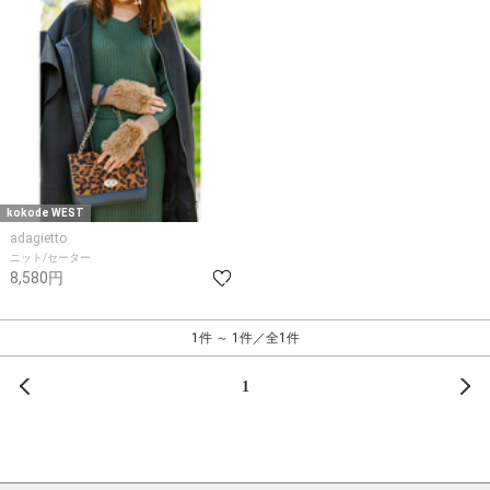
kokode WEST
adagietto
ニット/セーター
8,580円
1件 ～ 1件／全1件
前へ
次
1