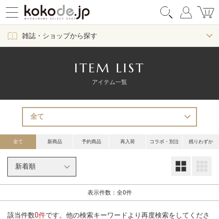
雑誌・ショップから探す
ITEM LIST
アイテム一覧
全て
新商品
予約商品
再入荷
コラボ・別注
残りわずか
大
表示件数：全0件
該当件数
0件
です。他の検索キーワードより再度検索をしてくださ