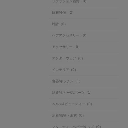
ファッション雑貨（0）
財布/小物（2）
時計（0）
ヘアアクセサリー（0）
アクセサリー（0）
アンダーウェア（0）
インテリア（0）
食器/キッチン（1）
雑貨/ホビー/スポーツ（1）
ヘルス&ビューティー（0）
水着/着物・浴衣（0）
マタニティ・ベビー/キッズ（0）