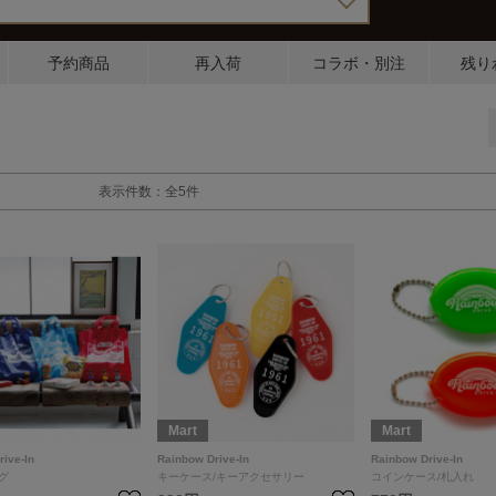
予約商品
再入荷
コラボ・別注
残り
表示件数：全5件
Mart
Mart
ive-In
Rainbow Drive-In
Rainbow Drive-In
グ
キーケース/キーアクセサリー
コインケース/札入れ