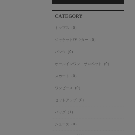
CATEGORY
トップス（0）
ジャケット/アウター（0）
パンツ（0）
オールインワン・サロペット（0）
スカート（0）
ワンピース（0）
セットアップ（0）
バッグ（1）
シューズ（0）