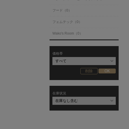
フード（0）
フェムテック（0）
Wako's Room（0）
価格帯
在庫状況