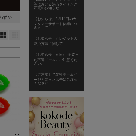
等における決済タイミング
変更のお知らせ
わずか
【お知らせ】8月14日のカ
スタマーサポート休業につ
きまして
大
小
【お知らせ】クレジットの
決済方法に関して
【お知らせ】kokodeを装っ
た不審メールにご注意くだ
さい。
【ご注意】光文社ホームペ
ージを装った広告にご注意
ください