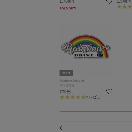
1,760円
1,540円
SOLD OUT!
Mart
Rainbow Drive-In
その他雑貨
770円
5.
1 レビュー
0
s
t
a
r
r
前へ
a