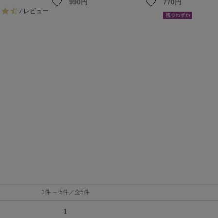
990円
770円
4.
7 レビュー
4
s
t
a
r
r
a
t
i
n
g
1件 ～ 5件／全5件
1