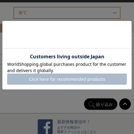
全て
新商品
予約商品
再入荷
コラボ・別注
残りわずか
大
表示件数：全0件
該当件数
0件
です。他の検索キーワードより再度検索をしてくださ
い。
絞り込み
最新情報発信中！
おすすめ商品や
最新ファッションはこちら