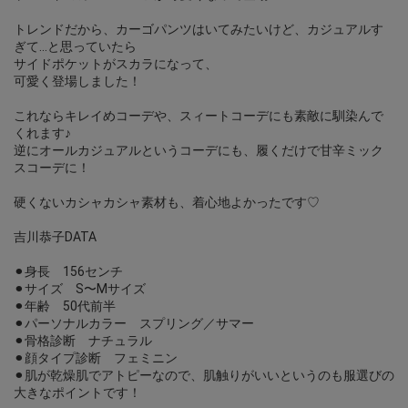
トレンドだから、カーゴパンツはいてみたいけど、カジュアルす
ぎて…と思っていたら
サイドポケットがスカラになって、
可愛く登場しました！
これならキレイめコーデや、スィートコーデにも素敵に馴染んで
くれます♪
逆にオールカジュアルというコーデにも、履くだけで甘辛ミック
スコーデに！
硬くないカシャカシャ素材も、着心地よかったです♡
吉川恭子DATA
⚫︎身長 156センチ
⚫︎サイズ S〜Mサイズ
⚫︎年齢 50代前半
⚫︎パーソナルカラー スプリング／サマー
⚫︎骨格診断 ナチュラル
⚫︎顔タイプ診断 フェミニン
⚫︎肌が乾燥肌でアトピーなので、肌触りがいいというのも服選びの
大きなポイントです！