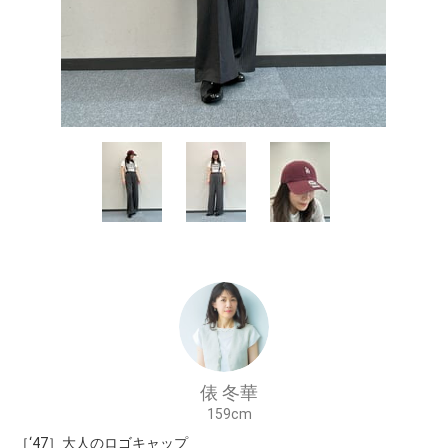
俵 冬華
159cm
［‘47］大人のロゴキャップ