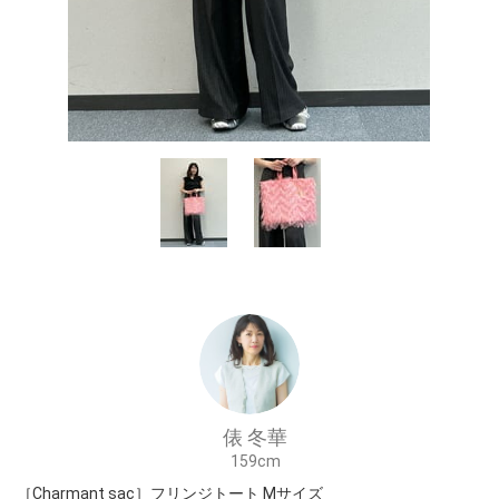
俵 冬華
159cm
［Charmant sac］フリンジトート Mサイズ