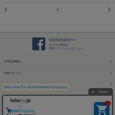
前へ
次
1
最新情報発信中！
おすすめ商品や
最新ファッションはこちら
年間定期購読
和食スタイル
光文社70周年アニバーサリー
本屋さんへ行こう！キャンペーン
Information