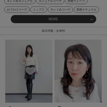
キレイめカジュアル
カジュアルコーデ
骨格ウェーブ
おでかけコーデ
トップス
キレイめコーデ
骨格ナチュラル
骨格ストレート
ワンピース
パンツ
シャツ/ブラウス
MORE
デニムパンツ
Tシャツ/カットソー
ジャケット
スカート
表示件数：全40件