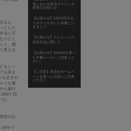
等における決済タイミング
変更のお知らせ
【お知らせ】8月14日のカ
るなん
スタマーサポート休業につ
きまして
っとした
本当に可
【お知らせ】クレジットの
なりにく
決済方法に関して
ット。腰
リ見える
【お知らせ】kokodeを装っ
た不審メールにご注意くだ
さい。
どもと一
でも決ま
【ご注意】光文社ホームペ
ージを装った広告にご注意
さを足すの
ください
ャツを重
から旅行
ERY 田
マ)
体型のお
→Mサイ