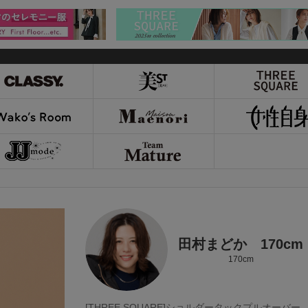
田村まどか 170cm
170cm
[THREE SQUARE]ショルダータックプルオーバー ￥