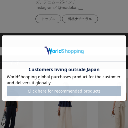
ズ、デニム→25インチ
Instagram／@madoka.t__
トップス
骨格ナチュラル
ーディネート