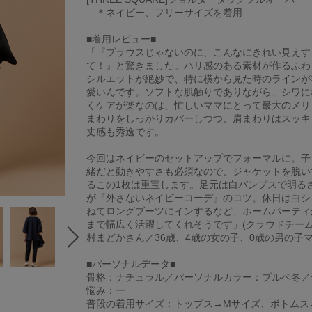
＊ネイビー、フリーサイズを着用
■着用レビュー■
「『ブラウスじゃないのに、こんなにきれい見えす
て！』と驚きました。ハリ感のある素材が作るふわ
シルエットが絶妙で、特に横から見た時のラインが
愛いんです。ソフトな肌触りでありながら、シワに
くケアが楽なのは、忙しいママにとって最大のメリ
まわりをしっかりカバーしつつ、肩まわりはスッキ
丈感も秀逸です。
今回はネイビーのセットアップでフォーマルに。子
緒だと動きやすさも必須なので、ジャケットを脱い
るこの1枚は重宝します。足元は白パンプスで明る
が『外さないネイビーコーデ』のコツ。休日は白シ
ねてロングブーツにインするなど、ホームパーティ
まで幅広く活躍してくれそうです」(クラウドチームV
村まどかさん／36歳、4歳の女の子、0歳の男の子マ
■パーソナルデータ■
骨格：ナチュラル／パーソナルカラー：ブルベ冬／
悩み：ー
普段の着用サイズ：トップス→Mサイズ、ボトムス