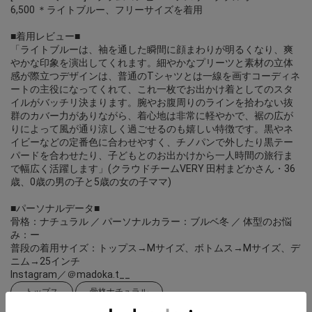
6,500 ＊ライトブルー、フリーサイズを着用
■着用レビュー■
「ライトブルーは、袖を通した瞬間に顔まわりが明るくなり、爽
やかな印象を演出してくれます。細やかなプリーツと素材の立体
感が際立つデザインは、普通のTシャツとは一線を画すコーディネ
ートの主役になってくれて、これ一枚でお出かけ着としてのスタ
イルがバッチリ決まります。腕やお腹周りのラインを拾わない抜
群のカバー力がありながら、着心地は非常に軽やかで、裾の広が
りによって風が通り涼しく過ごせるのも嬉しい特徴です。黒やネ
イビーなどの定番色に合わせやすく、チノパンで外したり黒テー
パードを合わせたり、子どもとのお出かけから一人時間の旅行ま
で幅広く活躍します」(クラウドチームVERY 田村まどかさん・36
歳、0歳の男の子と5歳の女の子ママ)
■パーソナルデータ■
骨格：ナチュラル ／ パーソナルカラー：ブルベ冬 ／ 体型のお悩
み：ー
普段の着用サイズ：トップス→Mサイズ、ボトムス→Mサイズ、デ
ニム→25インチ
Instagram／＠madoka.t__
トップス
骨格ナチュラル