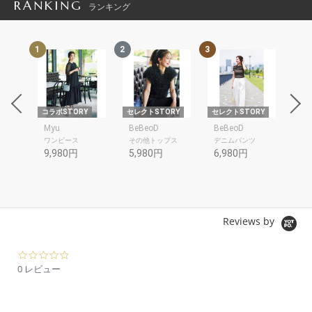
RANKING
ランキング
1
2
3
4
RY
コラボSTORY
セレクトSTORY
セレクトSTORY
コラ
Myu
BeBeoD
BeBeoD
ME
ワンピース
その他トップス
デニムパンツ
ワ
9,980円
5,980円
6,980円
8,
Reviews by
0.
0
0 レビュー
s
t
a