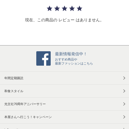
r
r
a
t
現在、この商品の レビュー はありません。
i
n
g
最新情報発信中！
おすすめ商品や
最新ファッションはこちら
年間定期購読
和食スタイル
光文社70周年アニバーサリー
本屋さんへ行こう！キャンペーン