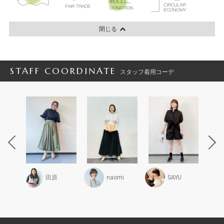
閉じる
STAFF COORDINATE
スタッフ着用コーデ
かな子
田原
naomi
SAYU