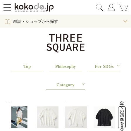
雑誌・ショップから探す
Top
Philosophy
For SDGs
Category
全
て
の
画
像
を
見