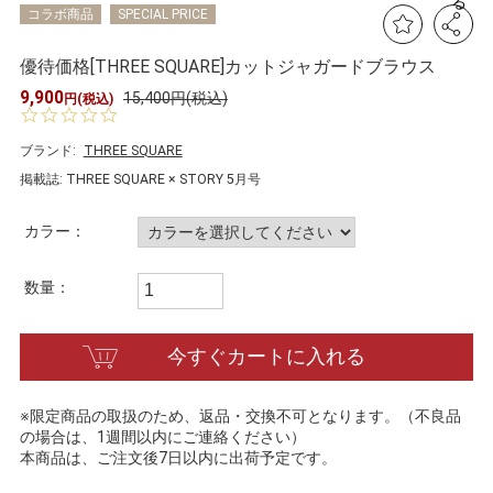
る
コラボ商品
SPECIAL PRICE
優待価格[THREE SQUARE]カットジャガードブラウス
9,900
15,400円(税込)
円(税込)
0.
0
s
ブランド:
THREE SQUARE
t
掲載誌: THREE SQUARE × STORY 5月号
a
r
r
カラー：
a
t
i
数量：
n
g
今すぐカートに入れる
※限定商品の取扱のため、返品・交換不可となります。（不良品
の場合は、1週間以内にご連絡ください）
本商品は、ご注文後7日以内に出荷予定です。