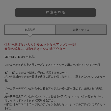
t
i
n
在庫を見る
g
商品説明
素材・サイズ
体形を選ばない大人シルエットならアレグレ一択!
春先の式典にも頼れるきれいめ軽アウター
VERYSTORE コラボ商品。
まだまだ冷え込む卒入園シーズンやきちんとシーン用に一枚持っていると便利
3月、4月のまだまだ肌寒い季節に活躍する春コート。
ポンチ素材のモチモチ質感で適度な厚みを保ちながらも、重すぎないシンプルな一
着。
ノーカラーデザインだから中に着るアイテムの衿の形を選ばず、洗練された印象
に。
縦の切り替えライン効果でスッキリと見せるAラインシルエットが体形をカバー。
両サイドにポケット付きで実用性も万全。
袖口にはカフスストラップ風のデザインをあしらい、シンプルデザインのアクセン
トに。