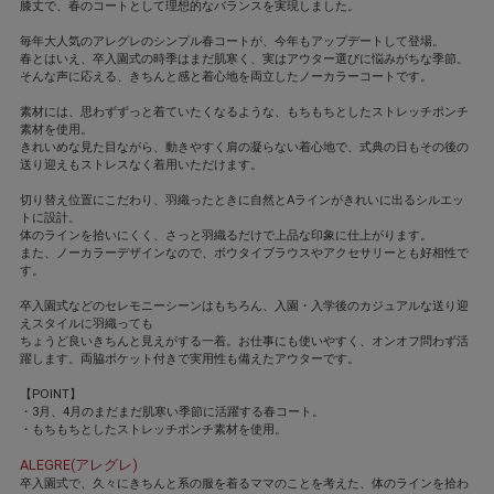
膝丈で、春のコートとして理想的なバランスを実現しました。
毎年大人気のアレグレのシンプル春コートが、今年もアップデートして登場。
春とはいえ、卒入園式の時季はまだ肌寒く、実はアウター選びに悩みがちな季節。
そんな声に応える、きちんと感と着心地を両立したノーカラーコートです。
素材には、思わずずっと着ていたくなるような、もちもちとしたストレッチポンチ
素材を使用。
きれいめな見た目ながら、動きやすく肩の凝らない着心地で、式典の日もその後の
送り迎えもストレスなく着用いただけます。
切り替え位置にこだわり、羽織ったときに自然とAラインがきれいに出るシルエッ
トに設計。
体のラインを拾いにくく、さっと羽織るだけで上品な印象に仕上がります。
また、ノーカラーデザインなので、ボウタイブラウスやアクセサリーとも好相性で
す。
卒入園式などのセレモニーシーンはもちろん、入園・入学後のカジュアルな送り迎
えスタイルに羽織っても
ちょうど良いきちんと見えがする一着。お仕事にも使いやすく、オンオフ問わず活
躍します。両脇ポケット付きで実用性も備えたアウターです。
【POINT】
・3月、4月のまだまだ肌寒い季節に活躍する春コート。
・もちもちとしたストレッチポンチ素材を使用。
ALEGRE(アレグレ)
卒入園式で、久々にきちんと系の服を着るママのことを考えた、体のラインを拾わ