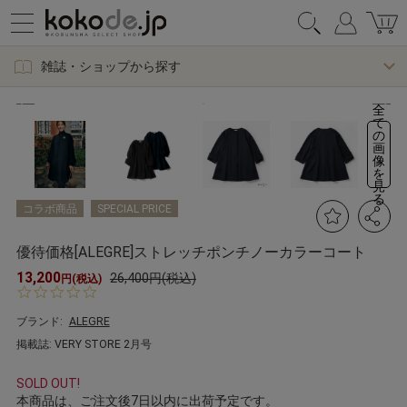
雑誌・ショップから探す
全
て
の
画
像
を
見
る
コラボ商品
SPECIAL PRICE
優待価格[ALEGRE]ストレッチポンチノーカラーコート
13,200
26,400円(税込)
円(税込)
0.
0
s
ブランド:
ALEGRE
t
掲載誌: VERY STORE 2月号
a
r
r
SOLD OUT!
a
本商品は、ご注文後7日以内に出荷予定です。