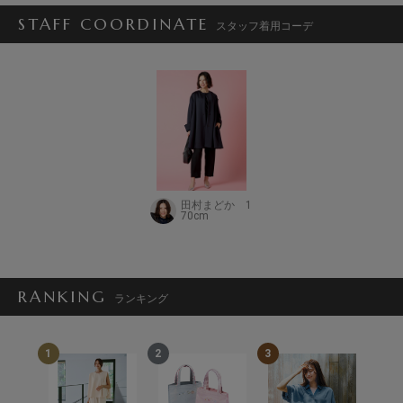
STAFF COORDINATE
スタッフ着用コーデ
田村まどか 1
70cm
RANKING
ランキング
1
2
3
4