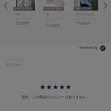
THR
E
VERY STORE2
VERY STORE2
VERY STORE
VER
eldo
elu
Emma Taylor
ットソ
セットアップ
エコバッグ/サブ
シャツ/ブラウス
シャ
バッグ
23,100円
11,000円
14
11,330円
Reviews by
0.
0
0 レビュー
s
t
a
r
r
a
t
現在、この商品の レビュー はありません。
i
n
g