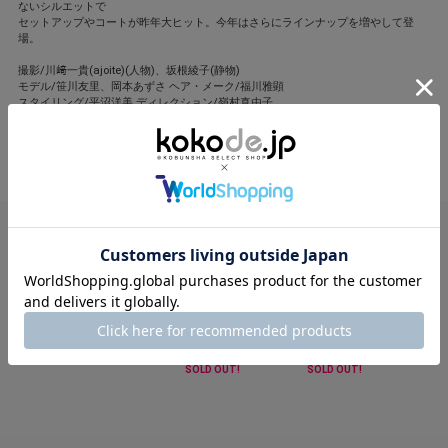
ないシルエットで
セットアップやコートが昨年大ヒット。今年はさらにラインナップを増やして登
場。
撮影/川﨑一貴(ajoite)(人物)、坂根綾子(静物)
モデル/笹川友里、岡本あずさ ヘア・メーク/福川雅顕
スタイリング/平沼洋美 ディレクション/嶺村真由子
閉じる
E
VERY STORE
VERY STORE
VERY STORE
VER
VERY STORE セレクション
ALEGRE
ALEGRE
AL
7,700円
16,500円
18,700円
14
7,
SOLD OUT!
SOLD OUT!
SOL