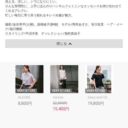
洗える、涼しい、シワになりにくい。
そんな実用性に、上手にほんのりハンサムフェミニンなエッセンスを掛け合わせて
くれるアレグレ。
忙しい毎日に寄り添う頼れるキレイめ服が魅力。
撮影/金谷章平(人物)、坂根綾子(静物) モデル/岡本あずさ、笹川友里 ヘア・メー
ク/福川雅顕
スタイリング/平沼洋美 ディレクション/嶺村真由子
閉じる
VERY STORE
VERY STORE
VERY STORE
ALEGRE
nissen
Easy and Chic FLICKA
8,800円
22,000円
19,800円
15,400円