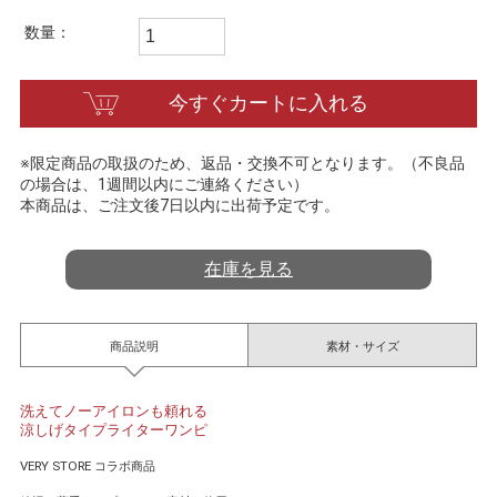
t
i
数量：
n
g
今すぐカートに入れる
※限定商品の取扱のため、返品・交換不可となります。（不良品
の場合は、1週間以内にご連絡ください）
本商品は、ご注文後7日以内に出荷予定です。
在庫を見る
商品説明
素材・サイズ
洗えてノーアイロンも頼れる
涼しげタイプライターワンピ
VERY STORE コラボ商品