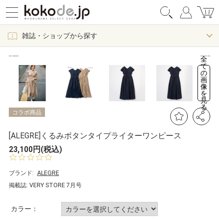
雑誌・ショップから探す
全
て
の
画
像
を
見
る
コラボ商品
[ALEGRE]くるみボタンタイプライターワンピース
23,100円(税込)
0.
0
s
ブランド:
ALEGRE
t
掲載誌: VERY STORE 7月号
a
r
r
カラー：
a