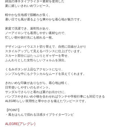
綿混の薄手タイプライター素材を使用した
夏に嬉しいきれいめワンピース。
軽やかな生地感で肌離れが良く、
暑い日でも風が通るような爽やかな着心地が魅力です。
家庭で洗濯でき、速乾性があり、
ノーアイロンでも着用しやすい素材なので、
忙しい朝や旅行先にも頼れる一枚。
デザインはハイウエスト切り替えで、自然に目線が上がり
スタイルアップして見えるバランスに仕上げています。
スカート部分にはたっぷりとギャザーを寄せ、
ふんわりとした女性らしいフォルムを演出。
くるみボタンが上品なアクセントになり、
シンプルな中にもクラシカルなムードを添えてくれます。
きれいめな印象がありながら、着心地は軽く、
日常使いしやすいのもポイント。
サンダルでさらりと着れば夏のお出かけに、
パンプスやきれいめ小物を合わせればランチや学校行事にも対応できる
ALEGREらしい実用性と華やかさを備えたワンピースです。
【POINT】
・風をはらんで揺れる涼感タイプライターワンピ
ALEGRE(アレグレ)