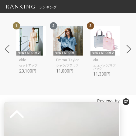
RANKING
ランキング
1
2
3
4
THR
E
VERY STORE2
VERY STORE
VERY STORE2
VER
eldo
Emma Taylor
elu
ットソ
セットアップ
シャツ/ブラウス
エコバッグ/サブ
シャ
バッグ
23,100円
11,000円
14
11,330円
Reviews by
0.
0
0 レビュー
s
t