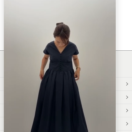
a
r
r
a
t
現在、この商品の レビュー はありません。
i
n
g
最新情報発信中！
おすすめ商品や
最新ファッションはこちら
年間定期購読
和食スタイル
光文社70周年アニバーサリー
本屋さんへ行こう！キャンペーン