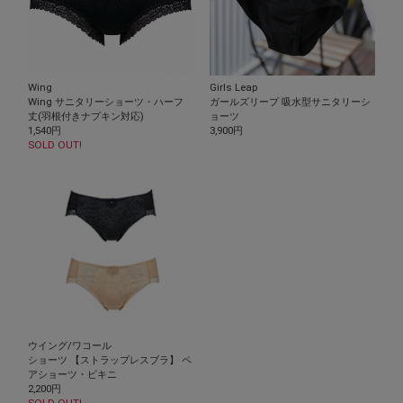
Wing
Girls Leap
Wing サニタリーショーツ・ハーフ
ガールズリープ 吸水型サニタリーシ
丈(羽根付きナプキン対応)
ョーツ
1,540円
3,900円
SOLD OUT!
ウイング/ワコール
ショーツ 【ストラップレスブラ】 ペ
アショーツ・ビキニ
2,200円
SOLD OUT!