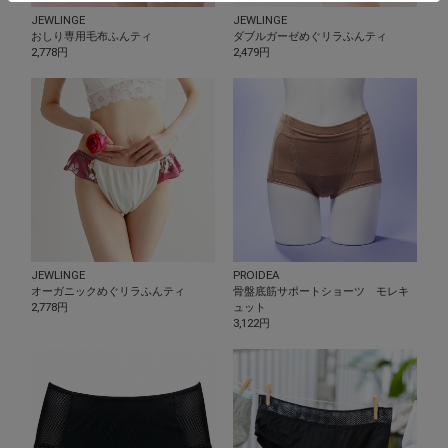
JEWLINGE
JEWLINGE
おしり専用毛布ふんティ
ダブルガーゼめぐリラふんティ
2,778円
2,479円
JEWLINGE
PROIDEA
オーガニックめぐリラふんティ
骨盤底筋サポートショーツ モレキ
2,778円
ュット
3,122円