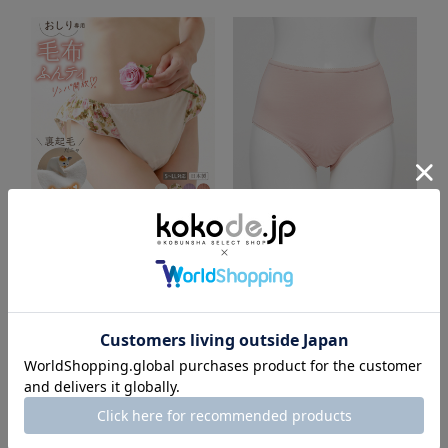
JEWLINGE
PROIDEA
おしり専用毛布ふんティ(新色)
磁気付きショーツ キュアホット
2,778円
4,500円