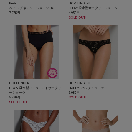
Be-A
HOPELINGERIE
ベア シグネチャーショーツ 04
FLOW 吸水型サニタリーショーツ
7,975円
4,950円
SOLD OUT!
HOPELINGERIE
HOPELINGERIE
FLOW 吸水型ハイウェストサニタリ
HAPPYTバックショーツ
ーショーツ
3,080円
5,280円
SOLD OUT!
SOLD OUT!