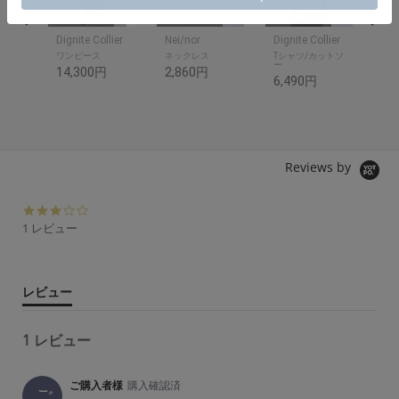
kokode plus
kokode plus
kokode plus
kok
Dignite Collier
Nei/nor
Dignite Collier
Nei
ワンピース
ネックレス
Tシャツ/カットソ
ピ
ー
14,300円
2,860円
3,
6,490円
Reviews by
3.
0
1 レビュー
s
t
a
r
レビュー
r
a
t
1 レビュー
i
n
g
ご購入者様
購入確認済
ご