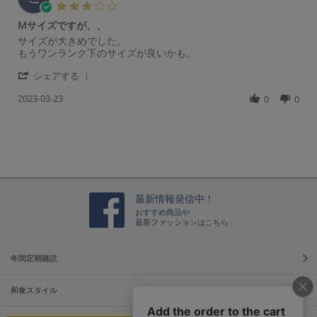
3.
0
Mサイズですが、、
s
R
r
サイズが大きめでした。
t
e
e
もうワンランク下のサイズが良いかも。
a
v
v
r
'
i
i
シェアする
r
S
e
e
a
2023-03-23
h
0
0
w
w
t
a
b
s
i
r
y
t
n
e
ご
a
g
R
購
t
e
入
i
v
者
n
i
様
g
e
o
M
最新情報発信中！
w
n
サ
おすすめ商品や
b
2
イ
最新ファッションはこちら
y
3
ズ
ご
M
で
購
a
す
年間定期購読
入
r
が、、
者
2
様
和食スタイル
0
o
2
n
3