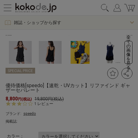
雑誌・ショップから探す
全
て
の
画
像
を
見
る
SPECIAL PRICE
優待価格[speedo]【速乾・UVカット】リファインド ギャ
ザーセパレート
8,800
19,800円(税込)
円(税込)
3.
1 レビュー
0
s
ブランド:
speedo
t
掲載誌:
a
r
r
カラー：