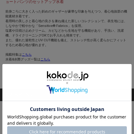
ョートパンツのセットアップ水着
前身ごろに大きく入った斜めのギャザーが豪華な印象を与えつつ、着心地抜群の機
能素材水着です。
着用時の美しさと着心地の良さを兼ね備えた新しいコレクションで、表生地には、
しなやかで軽やかな「Sensitive® Fabrics」を採用。
塩素や日焼け止めクリーム、カビなどから生地を守る機能があり、手洗い、洗濯
機、ドライクリーニングOKでお手入れも簡単です。
また、優れた速乾性とUV CUT機能も備え、ストレッチ性が高く柔らかにフィット
するため着心地が優れます。
掲載特集は
こちら
水着&水際グッズ一覧は
こちら
閉じる
RANKING
ランキング
1
2
3
4