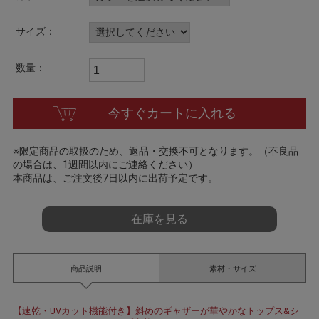
a
t
i
サイズ：
n
g
数量：
今すぐカートに入れる
※限定商品の取扱のため、返品・交換不可となります。（不良品
の場合は、1週間以内にご連絡ください）
本商品は、ご注文後7日以内に出荷予定です。
在庫を見る
商品説明
素材・サイズ
【速乾・UVカット機能付き】斜めのギャザーが華やかなトップス&シ