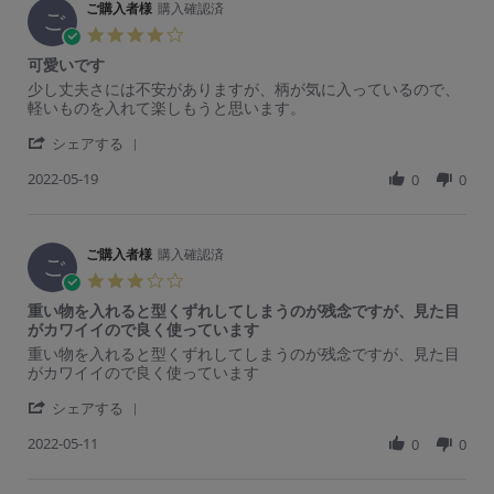
R
ご購入者様
購入確認済
ご
a
g
ご
e
購
t
4.
v
入
i
0
可愛いです
i
者
n
s
e
様
g
R
r
少し丈夫さには不安がありますが、柄が気に入っているので、
t
w
o
ぞ
e
e
軽いものを入れて楽しもうと思います。
a
b
n
う
v
v
r
y
2
が
'
i
i
シェアする
r
ご
0
か
S
e
e
a
購
M
わ
2022-05-19
h
0
0
w
w
t
入
a
い
a
b
s
i
者
y
い
r
y
t
n
様
2
e
ご
a
g
o
0
R
ご購入者様
購入確認済
購
t
ご
n
2
e
入
i
3.
2
2
v
者
n
0
0
重い物を入れると型くずれしてしまうのが残念ですが、見た目
i
様
g
s
M
がカワイイので良く使っています
e
o
可
t
a
w
n
愛
R
r
重い物を入れると型くずれしてしまうのが残念ですが、見た目
a
y
b
1
い
e
e
がカワイイので良く使っています
r
2
y
9
で
v
v
r
0
ご
M
す
'
i
i
シェアする
a
2
購
a
S
e
e
t
2
入
y
2022-05-11
h
0
0
w
w
i
者
2
a
b
s
n
様
0
r
y
t
g