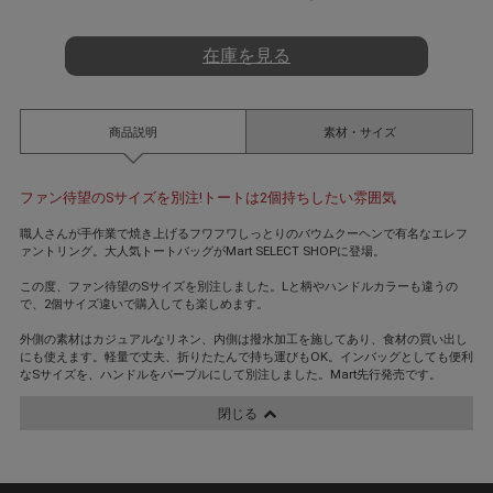
t
i
n
在庫を見る
g
商品説明
素材・サイズ
ファン待望のSサイズを別注!トートは2個持ちしたい雰囲気
職人さんが手作業で焼き上げるフワフワしっとりのバウムクーヘンで有名なエレフ
ァントリング。大人気トートバッグがMart SELECT SHOPに登場。
この度、ファン待望のSサイズを別注しました。Lと柄やハンドルカラーも違うの
で、2個サイズ違いで購入しても楽しめます。
外側の素材はカジュアルなリネン、内側は撥水加工を施してあり、食材の買い出し
にも使えます。軽量で丈夫、折りたたんで持ち運びもOK。インバッグとしても便利
なSサイズを、ハンドルをパープルにして別注しました。Mart先行発売です。
閉じる