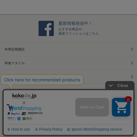
で
様
0
リ
R
ご
a
g
す
o
2
ネ
e
購
t
が、
n
2
ン
v
入
i
見
2
素
i
者
n
た
6
材？
e
様
g
最新情報発信中！
目
A
っ
w
o
使
おすすめ商品や
が
p
て
b
n
い
最新ファッションはこちら
カ
r
感
y
1
や
ワ
2
じ
ご
3
す
イ
0
で
購
A
く
年間定期購読
イ
2
す
入
p
柄
の
2
者
r
が
で
様
和食スタイル
2
可
良
o
0
愛
く
n
2
い
光文社70周年アニバーサリー
使
1
2
っ
3
て
A
本屋さんへ行こう！キャンペーン
い
p
ま
r
す
Information
2
0
2
Official Site
2
PCサイトへ