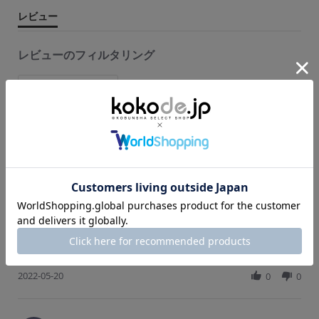
r
レビュー
r
a
t
レビューのフィルタリング
i
n
g
フィルター追加
5 レビュー
ご購入者様
購入確認済
ご
5.
0
ぞうがかわいい
s
R
r
軽くて、思ったより大きくていっぱい入りそうです。
t
e
e
a
'
v
v
シェアする
r
S
i
i
r
2022-05-20
h
0
0
e
e
a
a
w
w
t
r
b
s
i
e
y
t
n