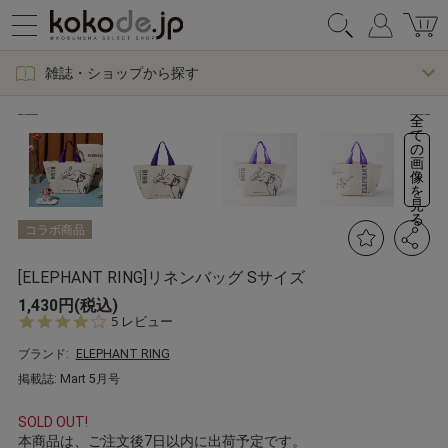
雑誌・ショップから探す
全
て
の
画
像
を
見
る
コラボ商品
[ELEPHANT RING]リネンバッグ Sサイズ
1,430円(税込)
4.
5 レビュー
0
s
ブランド:
ELEPHANT RING
t
掲載誌: Mart 5月号
a
r
r
SOLD OUT!
a
本商品は、ご注文後7日以内に出荷予定です。