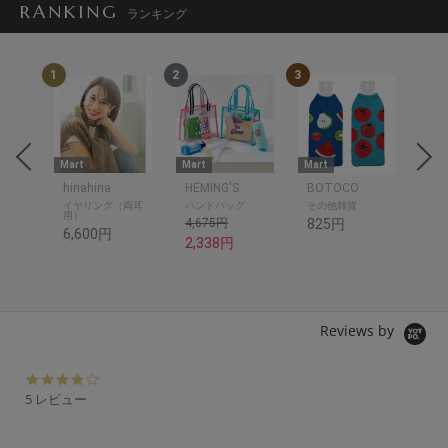
RANKING
ランキング
1
2
3
4
Mart
Mart
Mart
Mar
hinahina
HEMING'S
BOTOCO
og
イヤリング（両耳
ハンドバッグ
その他雑貨
食
用）
4,675円
825円
2,
6,600円
2,338円
Reviews by
4.
0
5 レビュー
s
t
a