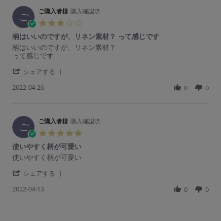
o
2
e
ご
a
n
2
R
ご購入者様
購入確認済
購
t
ご
1
e
入
i
3.
9
v
者
n
0
M
柄はいいのですが、リネン素材？ って感じです
i
様
g
s
a
e
o
重
R
r
柄はいいのですが、リネン素材？
t
y
w
n
い
e
e
って感じです
a
2
b
1
物
v
v
r
0
y
1
を
'
i
i
シェアする
r
2
ご
M
入
S
e
e
a
2
購
a
れ
2022-04-26
h
0
0
w
w
t
入
y
る
a
b
s
i
者
2
と
r
y
t
n
様
0
型
e
ご
a
g
o
2
く
R
ご購入者様
購入確認済
購
t
ご
n
2
ず
e
入
i
5.
1
れ
v
者
n
0
1
し
使いやすく柄が可愛い
i
様
g
s
M
て
e
o
柄
R
r
使いやすく柄が可愛い
t
a
し
w
n
は
e
e
a
y
ま
b
2
い
'
v
v
シェアする
r
2
う
y
6
い
S
i
i
r
0
の
ご
A
の
2022-04-13
h
0
0
e
e
a
2
が
購
p
で
a
w
w
t
2
残
入
r
す
r
b
s
i
念
者
2
が、
e
y
t
n