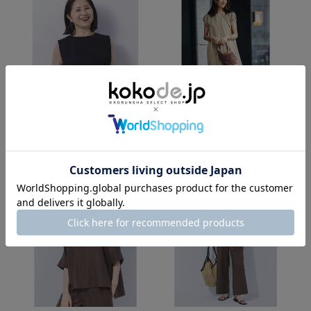
IKITSUKE
THREE SQUARE
【ウォッシャブル】TEEブラウス
リボン付きワンピース
7,920円
→
5,544円
19,800円
→
13,200円
SOLD OUT!