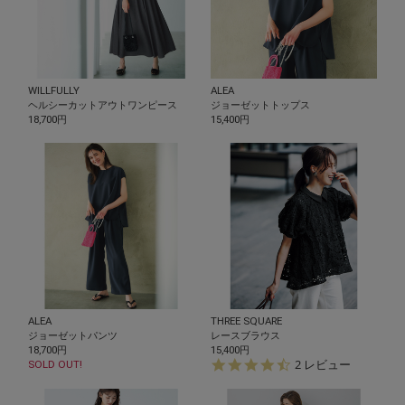
WILLFULLY
ALEA
ヘルシーカットアウトワンピース
ジョーゼットトップス
18,700円
15,400円
ALEA
THREE SQUARE
ジョーゼットパンツ
レースブラウス
18,700円
15,400円
4.
2 レビュー
SOLD OUT!
5
s