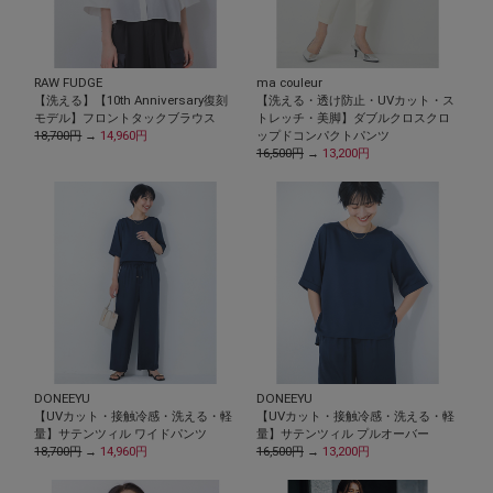
RAW FUDGE
ma couleur
【洗える】【10th Anniversary復刻
【洗える・透け防止・UVカット・ス
モデル】フロントタックブラウス
トレッチ・美脚】ダブルクロスクロ
18,700円
→
14,960円
ップドコンパクトパンツ
16,500円
→
13,200円
DONEEYU
DONEEYU
【UVカット・接触冷感・洗える・軽
【UVカット・接触冷感・洗える・軽
量】サテンツィル ワイドパンツ
量】サテンツィル プルオーバー
18,700円
→
14,960円
16,500円
→
13,200円