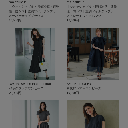
ma couleur
ma couleur
【ウォッシャブル・接触冷感・速乾
【ウォッシャブル・接触冷感・速乾
性・防シワ】杢調ツイルタンブラー
性・防シワ】杢調ツイルタンブラー
オーバーサイズブラウス
ストレートワイドパンツ
16,500円
17,600円
DAY by DAY It's international
SECRET TROPHY
バックフレアワンピース
異素材シアーワンピース
20,900円
19,800円