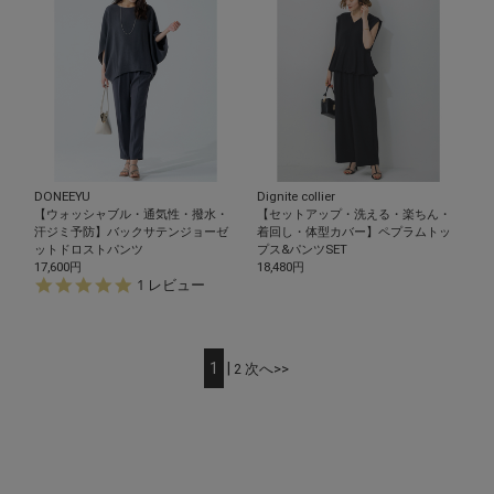
t
a
r
r
a
t
i
n
g
DONEEYU
Dignite collier
【ウォッシャブル・通気性・撥水・
【セットアップ・洗える・楽ちん・
汗ジミ予防】バックサテンジョーゼ
着回し・体型カバー】ペプラムトッ
ットドロストパンツ
プス&パンツSET
17,600円
18,480円
5.
1 レビュー
0
s
t
a
1
|
2
次へ>>
r
r
a
t
i
n
g