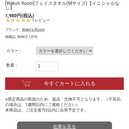
[Wako's Room]フェイスタオル(Mサイズ)【イニシャルな
し】
1,980円(税込)
5.
1 レビュー
0
s
ブランド:
Wako's Room
t
掲載誌: WAKO 1月号
a
r
r
カラー：
a
t
i
数量：
n
g
今すぐカートに入れる
※限定商品の取扱のため、返品・交換不可となります。（不良品
の場合は、1週間以内にご連絡ください）
本商品は、ご注文後7日以内に出荷予定です。
在庫を見る