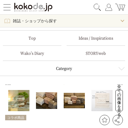
雑誌・ショップから探す
Top
Ideas / Inspirations
Wako’s Diary
STORYweb
Category
全
て
の
画
像
を
見
る
コラボ商品