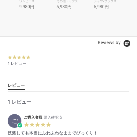
ットソ
ワンピース
その他トップス
シャツ/ブラウス
シャ
9,980円
5,980円
5,980円
10
Reviews by
5.
0
1 レビュー
s
t
a
r
レビュー
r
a
t
1 レビュー
i
n
g
ご購入者様
購入確認済
ご
5.
0
洗濯しても本当にふわふわなままでびっくり！
s