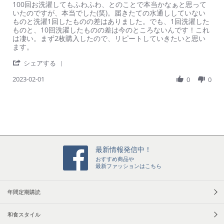
R
r
100回お洗濯してもふわふわ、とのことで本当かなぁと思って
t
e
e
いたのですが、本当でした(笑)。届きたての水通ししていない
a
v
v
ものと洗濯1回したものの差はありました。でも、1回洗濯した
r
i
i
ものと、10回洗濯したものの差は今のところないんです！これ
r
e
e
は凄い。まず2枚購入したので、リピートしていきたいと思い
a
w
w
ます。
t
b
s
i
'
y
t
シェアする
n
S
ご
a
g
2023-02-01
h
0
0
購
t
a
入
i
r
者
n
e
様
g
R
o
洗
e
n
濯
v
1
し
i
F
て
e
e
も
最新情報発信中！
w
b
本
おすすめ商品や
b
2
当
最新ファッションはこちら
y
0
に
ご
2
ふ
購
3
わ
年間定期購読
入
ふ
者
わ
様
和食スタイル
な
o