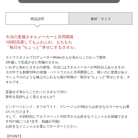
商品説明
素材・サイズ
今治の老舗タオルメーカーと共同開発
100回洗濯してもふわふわ、もちもち
「毎日を ”ちょっと” 幸せにするタオル」
ライフスタイルプロデューサーWakoさんが糸からこだわって製作、
2年越しで完成させた究極のタオル。
いわずと知れたタオルの産地、今治にはタオルメーカーが90社以上ありますが、
その中でも創業93年の老舗・ハートウエルと共同開発した、軽いのに密度があり、
マシュマロのような極上のふわもち感が特徴の「毎日を”ちょっと”幸せにする」タ
オルです。
妥協せず糸からこだわったタオルでぜひ、
新年を気持ちよく迎えませんか?
ビンテージピンク、オフホワイト、グレージュの3色からお好きなカラーからお選
びいただけます。
そして、今回特別にアルファベット10文字からお好きなイニシャルを刺繍できま
す!!(※1枚につき1文字、刺繍が可能)
お好きなイニシャルを選んでオーダーください。
【POINT】