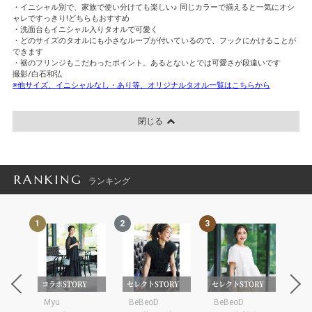
・イニシャル別で、家族で使い分けても楽しい♪ 同じカラーで揃えると一気にオシ
ャレですっきり!どちらもおすすめ
・洗面台もイニシャル入りタオルで可愛く
・どのサイズのタオルにも小さなループが付いているので、フックにかけることが
できます
・裾のフリンジもこだわったポイント。あるとないとでは可愛さが段違いです
撮影/白石和弘
※他サイズ、イニシャルなし・あり等、オリジナルタオル一覧はこちらから
閉じる
RANKING
ランキング
1
2
3
4
OPH
コラボSTORY
セレクトSTORY
セレクトSTORY
コラ
SECRET TROPHY
Myu
BeBeoD
BeBeoD
SP