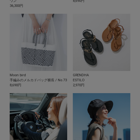
ワン
8,690円
36,300円
Moon bird
GRENDHA
手編みのメルカドバッグ横長 / No.73
ESTILO
8,690円
2,970円