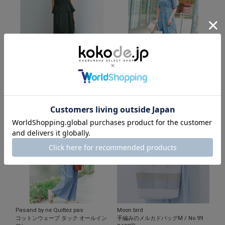
r
r
a
t
i
n
g
ALEA
Pasand by ne Quittez pas
ウエストシャーリングワンピース
コットンボイル スモールフラワー プ
23,100円
リントドレス
SOLD OUT!
29,700円
Pasand by ne Quittez pas
Moon bird
コットンウェーブ タック オールイン
手編みのメルカドバッグM / No.99