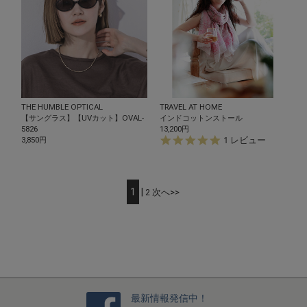
THE HUMBLE OPTICAL
TRAVEL AT HOME
【サングラス】【UVカット】OVAL-
インドコットンストール
5826
13,200円
5.
1 レビュー
3,850円
0
s
t
a
1
|
2
次へ>>
r
r
a
t
i
n
g
最新情報発信中！