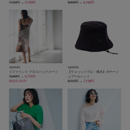
7,150円
→
5,720円
8,800円
→
6,160円
speedo
speedo
リファインド クロスバックスーツ
【ウォッシャブル・撥水】ボヤージ
9,680円
→
6,776円
ュプールハット
SOLD OUT!
8,910円
→
7,128円