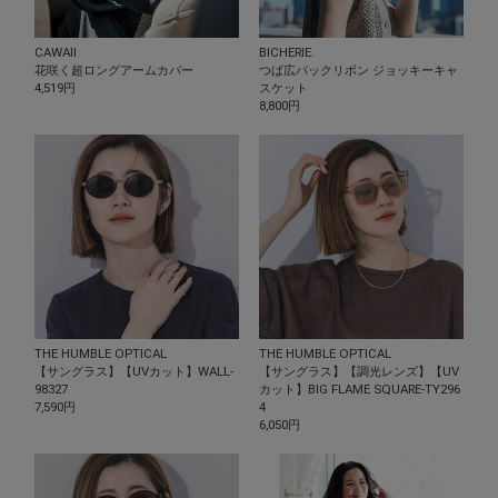
CAWAII
BICHERIE.
花咲く超ロングアームカバー
つば広バックリボン ジョッキーキャ
4,519円
スケット
8,800円
THE HUMBLE OPTICAL
THE HUMBLE OPTICAL
【サングラス】【UVカット】WALL-
【サングラス】【調光レンズ】【UV
98327
カット】BIG FLAME SQUARE-TY296
7,590円
4
6,050円