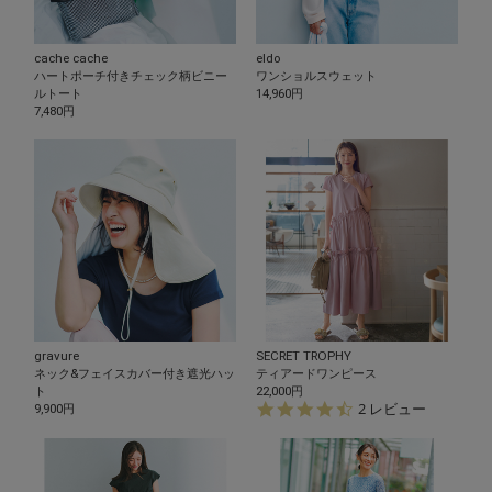
cache cache
eldo
ハートポーチ付きチェック柄ビニー
ワンショルスウェット
ルトート
14,960円
7,480円
gravure
SECRET TROPHY
ネック&フェイスカバー付き遮光ハッ
ティアードワンピース
ト
22,000円
4.
2 レビュー
9,900円
5
s
t
a